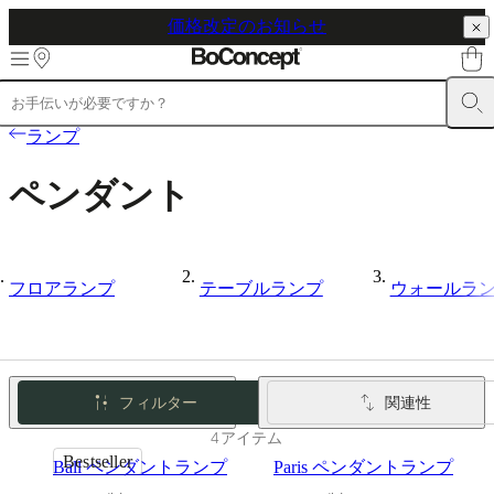
価格改定のお知らせ
Skip to main content
製
ランプ
品
ソ
ペンダント
フ
ァ
チ
ェ
フロアランプ
テーブルランプ
ウォールラ
ア
テ
ー
ブ
ル
フィルター
関連性
収
納
4アイテム
ベ
Bestseller
Ball ペンダントランプ
Paris ペンダントランプ
ッ