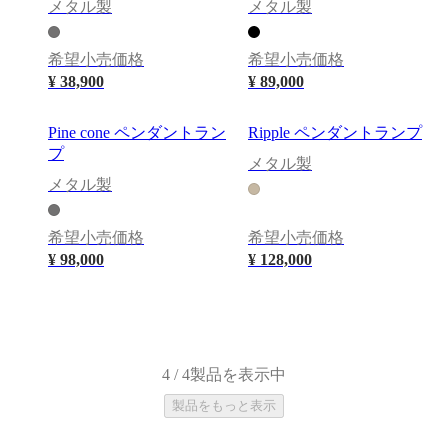
メタル製
メタル製
ド
ア
ウ
希望小売価格
希望小売価格
ト
¥ 38,900
¥ 89,000
ド
ア
Pine cone ペンダントラン
Ripple ペンダントランプ
ラ
プ
ン
メタル製
プ
メタル製
ラ
グ
希望小売価格
希望小売価格
ア
¥ 98,000
¥ 128,000
ク
セ
サ
リ
ー
コ
4 / 4製品を表示中
レ
製品をもっと表示
ク
シ