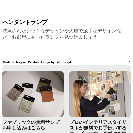
ョ
ン
ソ
フ
ペンダントランプ
イ
ァ
エ
洗練されたシックなデザインや大胆で派手なデザインな
テ
ロ
ど、お部屋にあったランプを見つけましょう。
ー
ー
ブ
ブ
ル
ラ
チ
ッ
Modern Designer Pendant Lamps by BoConcept
ェ
ク
ア
グ
ア
レ
ー
ー
Benefits of a Designer Pendant Lamp
ム
ベ
チ
ー
ェ
ジ
ア
ュ
ベ
メ
ッ
ファブリックの無料サンプ
プロのインテリアスタイリ
タ
ド
ル申し込みはこちら
ストが無料でお手伝いする
ル
ス