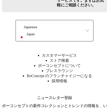
サービスです。まずはお気
製
ト
軽にご相談ください。
レ
ー
ジ
ア
Japanese
ク
Japan
セ
サ
リ
ー
フ
カスタマーサービス
ァ
ストア検索
ブ
ボーコンセプトについて
リ
プレスラウンジ
ッ
BoConcept のフランチャイジーになる
ク
採用情報
と
レ
ザ
ニュースレター登録
ー
ボーコンセプトの新作コレクションとトレンドの情報を、い
ア