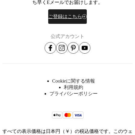
ち早くEメールでお届けします。
ウ
ト
レ
ご登録はこちら
ッ
ト
部
公式アカウント
屋
リ
ビ
ン
グ
ル
ー
Cookieに関する情報
ム
利用規約
ダ
プライバシーポリシー
イ
ニ
ン
グ
ル
ー
すべての表示価格は日本円（￥）の税込価格です。このウェ