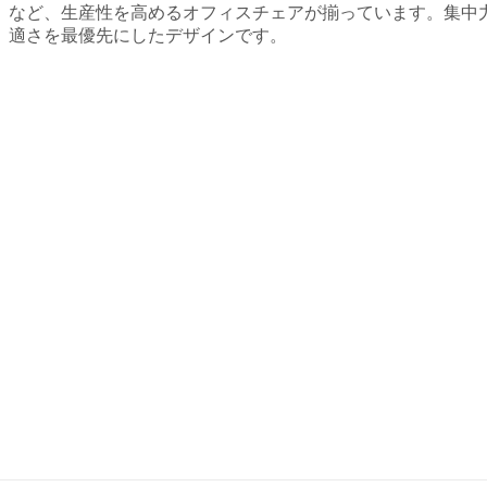
ッ
ー
など、生産性を高めるオフィスチェアが揃っています。集中
ド
ブ
適さを最優先にしたデザインです。
ス
ラ
ト
ッ
レ
ク
ー
ベ
ジ
ー
ア
ジ
ク
ュ
セ
イ
サ
エ
リ
ロ
ー
ー
フ
レ
ァ
ッ
ブ
ド
リ
ホ
ッ
ワ
ク
イ
と
ト
レ
グ
ザ
リ