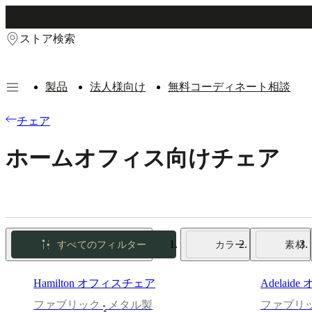
Skip to main content
ストア検索
製品
法人様向け
無料コーディネート相談
製
チェア
品
ソ
ホームオフィス向けチェア
フ
ァ
チ
ェ
ア
テ
すべてのフィルター
カラー
素材
ー
ブ
ル
Hamilton オフィスチェア
Adelai
収
ファブリック
メタル製
ファブリ
納
•