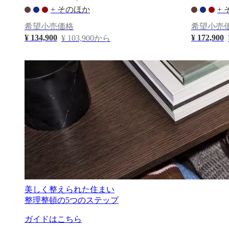
+ そのほか
+
ベ
ッ
希望小売価格
希望小売
ド
¥ 134,900
¥ 172,900
¥ 103,900から
ア
ウ
ト
ド
ア
ラ
ン
プ
ラ
グ
ア
ク
セ
サ
美しく整えられた住まい
リ
整理整頓の5つのステップ
ー
コ
ガイドはこちら
レ