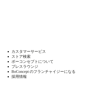
ー
ー
ア
ン
ウ
ブ
ト
ラ
レ
ウ
ッ
ン
ト
ブ
部
ル
屋
ー
リ
フ
カスタマーサービス
ビ
ァ
ストア検索
ン
ブ
ボーコンセプトについて
グ
リ
プレスラウンジ
ル
ッ
BoConcept のフランチャイジーになる
ー
ク
採用情報
ム
メ
ダ
タ
イ
ル
ニ
製
ン
プ
グ
ラ