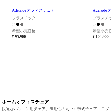
ク
シ
Adelaide オフィスチェア
Adelai
ョ
プラスチック
プラスチ
ン
ソ
フ
希望小売価格
希望小売
ァ
¥ 95,900
¥ 104,900
テ
ー
ブ
ル
チ
ェ
ア
ア
ー
ム
チ
ェ
ホームオフィスチェア
ア
グ
ベ
レ
快適なパソコン用チェア、汎用性の高い回転式チェア、モダ