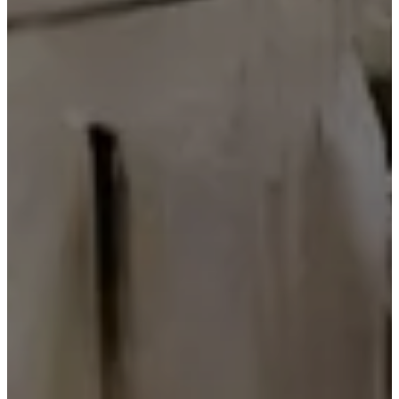
ム
ベ
ッ
ド
ル
ー
ム
ア
ウ
ト
ド
ア
ス
ペ
ー
ス
小
さ
な
ス
ペ
ー