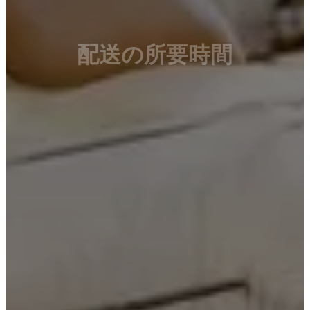
ウ
ト
レ
配送の所要時間
ッ
ト
部
屋
リ
ビ
ン
グ
ル
ー
ム
ダ
イ
ニ
ン
グ
ル
ー