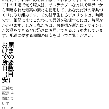
お
プトの工場で働く職人は、サステナブルな方法で世界中か
手
ら調達された最高の素材を使用して、あなただけの家具づ
入
くりに取り組みます。その結果生じるデメリットは、時間
れ
です。細部にまでこだわって品質を確保するには、時間が
組
かかります。しかし私たちは、お客様が新たにデザインし
み
た製品をできるだけ迅速にお届けできるよう努力していま
立
す。配送に要する期間の目安を以下でご覧ください。
て
説
お届
明
けま
書
での
保
所要
証
日数
法
的
（目
情
安）
報
正確な
イ
配送時
ン
間につ
テ
いて
リ
は、各
ア