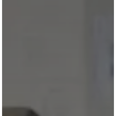
ョ
ン
ソ
フ
ァ
テ
ー
ブ
ル
チ
ェ
ア
ア
ー
ム
チ
ェ
ア
ベ
ッ
ド
ス