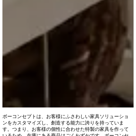
ン
カ
ス
タ
マ
ー
サ
ー
ビ
ス
お
問
い
合
わ
せ
配
送
ボーコンセプトは、お客様にふさわしい家具ソリューショ
製
ンをカスタマイズし、創造する能力に誇りを持っていま
品
す。つまり、お客様の個性に合わせた特製の家具を作って
の
いるため、在庫にある商品はごくわずかです。ボーコンセ