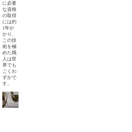
に必要
プ
な資格
と
の取得
品
には約
質
1年か
ボ
かり、
ー
この技
コ
術を極
ン
めた職
セ
人は世
プ
界でも
ト
ごくわ
の
ずかで
デ
す。
ザ
イ
ナ
ー
カ
チェ
ス
ア：8
タ
週間～
マ