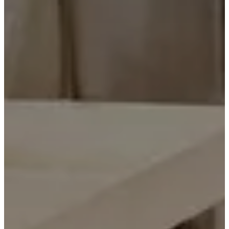
ス
ホ
ー
ム
オ
フ
ィ
ス
News
Local
news
Global
News
BoConcept
+
Helena
Christensen
イ
ン
ス
ピ
レ
ー
シ
ョ