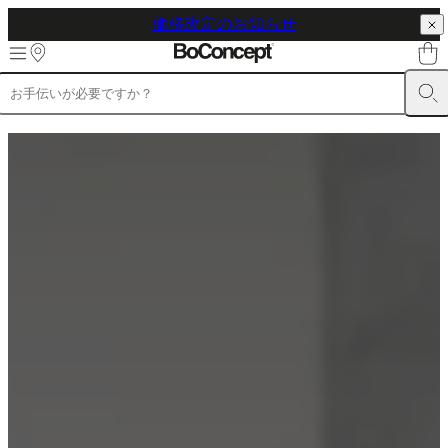
価格改定のお知らせ
Skip to main content
製
品
ソ
フ
ァ
チ
ェ
ア
テ
ー
ブ
ル
収
納
ベ
ッ