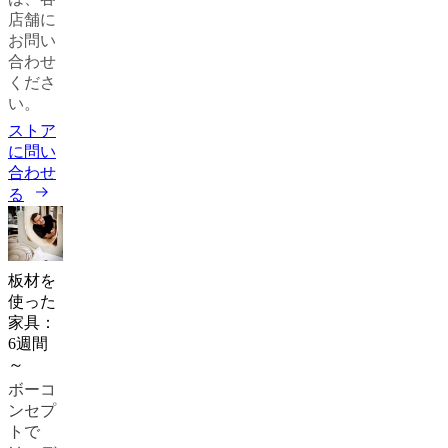
店舗に
デ
お問い
ザ
合わせ
イ
くださ
ン
い。
サ
ー
ストア
ビ
に問い
ス
合わせ
無
る
料
サ
ン
プ
板材を
ル
使った
を
家具：
申
6週間
込
～
む
ボーコ
ス
ンセプ
ト
トで
ア