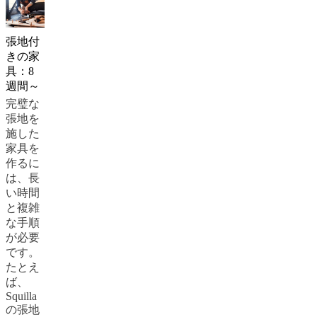
社
会
的
張地付
責
きの家
任
具：8
歴
週間～
史
完璧な
プ
張地を
レ
施した
ス
家具を
ラ
作るに
ウ
は、長
ン
い時間
ジ
と複雑
ク
な手順
ラ
が必要
フ
です。
ト
たとえ
マ
ば、
ン
Squilla
シ
の張地
ッ