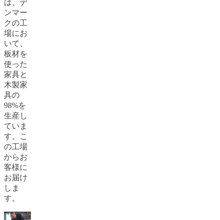
は、デ
を
ンマー
検
クの工
索
場にお
ボ
いて、
ー
板材を
コ
使った
ン
家具と
セ
木製家
プ
具の
ト
98%を
に
生産し
つ
ていま
い
す。こ
て
の工場
行
からお
動
客様に
指
お届け
針
しま
企
す。
業
の