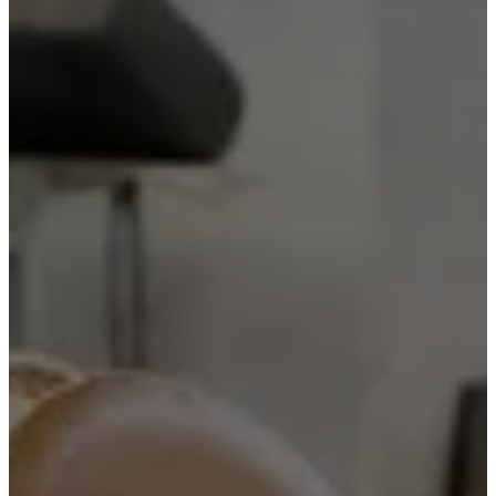
ト
レ
ー
ジ
ア
ク
セ
サ
リ
ー
フ
ァ
ブ
リ
ッ
ク
と
レ
ザ
ー
ア