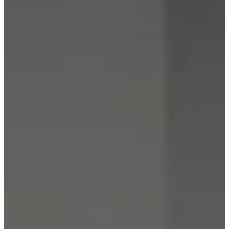
ド
ア
ウ
ト
ド
ア
ラ
ン
プ
ラ
グ
ア
ク
セ
サ
リ
ー
コ
レ
ク
シ