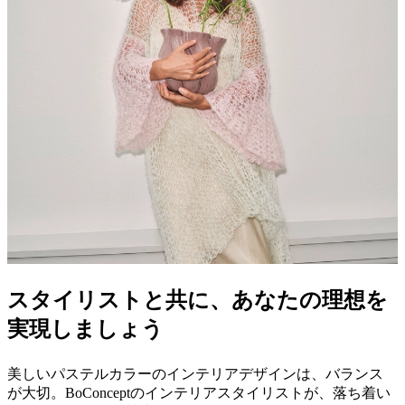
ス
ホ
ー
ム
オ
フ
ィ
ス
News
Local
news
Global
News
BoConcept
+
Helena
Christensen
イ
ン
スタイリストと共に、あなたの理想を
ス
ピ
実現しましょう
レ
ー
美しいパステルカラーのインテリアデザインは、バランス
シ
が大切。BoConceptのインテリアスタイリストが、落ち着い
ョ