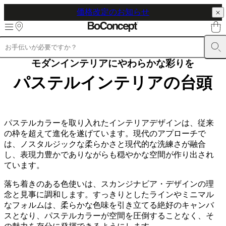
価格改定のお知らせ
Skip to main content
製
モダンインテリアにやわらかな彩りを
品
パステルインテリアの台頭
ソ
フ
ァ
チ
パステルカラーを取り入れたインテリアデザインは、従来
ェ
の枠を超えて進化を遂げています。現代のアプローチで
ア
は、ノスタルジックな柔らかさと現代的な洗練さが融合
テ
し、表現力豊かでありながらも穏やかな空間が作り出され
ー
ています。
ブ
ル
落ち着きのある色使いは、スカンジナビア・デザインの理
収
念と見事に調和します。すっきりとしたラインやミニマル
納
なフォルムは、柔らかな色味を引き立てる絶好のキャンバ
ベ
スとなり、パステルカラーが空間を圧倒することなく、そ
ッ