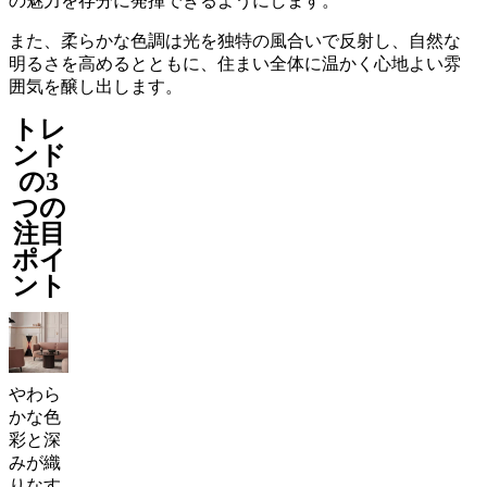
の魅力を存分に発揮できるようにします。
ド
ア
また、柔らかな色調は光を独特の風合いで反射し、自然な
ウ
明るさを高めるとともに、住まい全体に温かく心地よい雰
ト
囲気を醸し出します。
ド
トレ
ア
ラ
ンド
ン
の3
プ
つの
ラ
注目
グ
ポイ
ア
ント
ク
セ
サ
リ
ー
やわら
コ
かな色
レ
彩と深
ク
みが織
シ
りなす