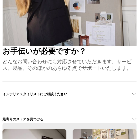
お
手
入
れ
組
み
立
て
お手伝いが必要ですか？
説
明
どんなお問い合わせにも対応させていただきます。サービ
書
ス、製品、そのほかのあらゆる点でサポートいたします。
保
証
法
的
インテリアスタイリストにご相談ください
情
報
イ
ン
最寄りのストアを見つける
テ
リ
ア