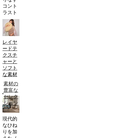
ョ
コント
ン
ラスト
ソ
フ
ァ
テ
ー
レイヤ
ブ
ードテ
ル
クスチ
チ
ャーと
ェ
ソフト
ア
な素材
ア
素材の
ー
豊富な
ム
セレク
チ
ション
ェ
ア
ベ
現代的
ッ
なひね
ド
りを加
ス