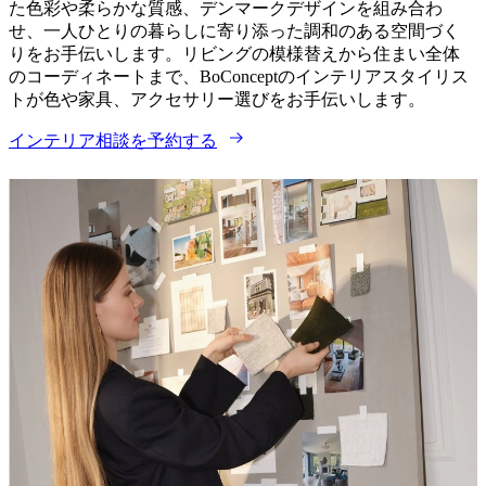
た色彩や柔らかな質感、デンマークデザインを組み合わ
ン
せ、一人ひとりの暮らしに寄り添った調和のある空間づく
カ
りをお手伝いします。リビングの模様替えから住まい全体
ス
のコーディネートまで、BoConceptのインテリアスタイリス
タ
トが色や家具、アクセサリー選びをお手伝いします。
マ
ー
インテリア相談を予約する
サ
ー
ビ
ス
お
問
い
合
わ
せ
配
送
製
品
の