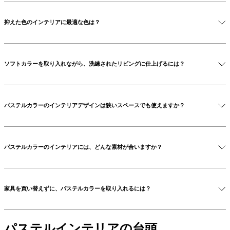
ウ
パステルカラーを取り入れたインテリアを始める最も簡単
ト
な方法は、まず主役となる家具を一つ選ぶことです。ブラ
抑えた色のインテリアに最適な色は？
レ
ッシュピンク、ペールブルー、セージグリーンといった柔
ッ
らかな色合いのソファやアームチェア、あるいはラグを取
落ち着いた色調のインテリアには、控えめで洗練された印
ト
り入れるだけで、部屋の雰囲気が一変します。そこから、
象を与える柔らかな色合いが最適です。ダスティローズ、
部
クッションやアート、装飾小物といったアイテムを組み合
ソフトカラーを取り入れながら、洗練されたリビングに仕上げるには？
パウダーブルー、セージグリーン、ラベンダー、アンティ
屋
わせていけば、調和のとれたパステルカラーの空間を作り
ークアイボリーなどが人気です。こうした色は、ベージ
リ
上げることができます。
ポイントはバランスです。パステルカラーを、ニュートラ
ュ、ウォームホワイト、ライトグレーといったニュートラ
ビ
ルな色調の家具や、木材・リネン・大理石といった自然素
ルカラーと美しく調和し、バランスの取れた安らぎのある
ン
パステルカラーのインテリアデザインは狭いスペースでも使えますか？
材と組み合わせてみましょう。バーガンディやラストとい
空間を演出します。
グ
った深みのある色をアクセントとして取り入れるとコント
ル
はい。パステルカラーは光をよく反射するため、狭い部屋
ラストが生まれ、部屋が繊細になりすぎるのを防ぐことが
ー
でも明るく開放的に感じさせてくれます。壁や家具に柔ら
できます。
ム
パステルカラーのインテリアには、どんな素材が合いますか？
かな色調を取り入れると、軽やかで風通しの良い雰囲気が
ダ
生まれ、同時にインテリアに個性と温かみをプラスするこ
イ
パステルカラーのインテリアには、天然素材が美しく調和
とができます。
ニ
します。木材、石材、リネン、ブークレ、ベルベットとい
ン
家具を買い替えずに、パステルカラーを取り入れるには？
っ​​た素材は、空間に質感と温かみをもたらします。これら
グ
の素材は、パステルカラーの持つ柔らかな雰囲気にバラン
ル
アクセサリーは、大きな変更を加えることなくパステルカ
スを与えつつ、洗練されたデザインの美しさを際立たせて
ー
ラーを取り入れるのに最適なアイテムです。クッションや
パステルインテリアの台頭
くれます。