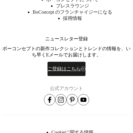
を
プレスラウンジ
検
BoConcept のフランチャイジーになる
索
採用情報
ボ
ー
コ
ニュースレター登録
ン
セ
ボーコンセプトの新作コレクションとトレンドの情報を、い
プ
ち早くEメールでお届けします。
ト
に
ご登録はこちら
つ
い
て
公式アカウント
行
動
指
針
企
業
の
Cookieに関する情報