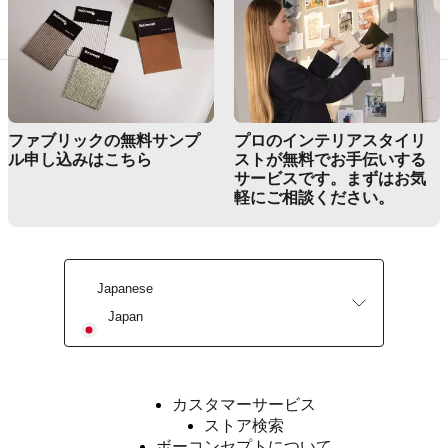
カスタマーサービス
デ
ザ
イ
ン
サ
ー
ファブリックの無料サンプ
プロのインテリアスタイリ
ビ
ル申し込みはこちら
ストが無料でお手伝いする
ス
サービスです。まずはお気
無
軽にご相談ください。
料
サ
ン
プ
Japanese
ル
を
Japan
申
込
む
ス
カスタマーサービス
ト
ストア検索
ア
ボーコンセプトについて