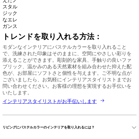
えたノ
ト
スタル
レ
ジック
ー
なエレ
ジ
ガンス
ア
トレンドを取り入れる方法：
ク
セ
モダンなインテリアにパステルカラーを取り入れること
サ
で、洗練された印象はそのままに、空間にやさしい彩りを
リ
添えることができます。彫刻的な家具、手触りの良いファ
ー
ブリック、温かみのある天然素材を組み合わせた抑えた配
フ
色が、お部屋にソフトさと個性を与えます。ご不明な点が
ァ
ございましたら、お気軽にインテリアスタイリストまでお
ブ
問い合わせください。お客様の理想を実現するお手伝いを
リ
いたします。
ッ
インテリアスタイリストがお手伝いします
ク
と
レ
ザ
リビングにパステルカラーのインテリアを取り入れるには？
ー
ア