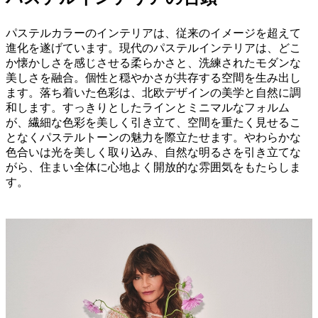
ム
ブランケット、照明、花瓶、アート作品などを活用すれ
ベ
ば、インテリアの雰囲気を手軽に一新できるうえ、時間の
ッ
パステルカラーのインテリアは、従来のイメージを超えて
経過とともにデコレーションを柔軟に変えていくことも可
ド
進化を遂げています。現代のパステルインテリアは、どこ
能です。
ル
か懐かしさを感じさせる柔らかさと、洗練されたモダンな
ー
美しさを融合。個性と穏やかさが共存する空間を生み出し
ム
ます。落ち着いた色彩は、北欧デザインの美学と自然に調
ア
和します。すっきりとしたラインとミニマルなフォルム
ウ
が、繊細な色彩を美しく引き立て、空間を重たく見せるこ
ト
となくパステルトーンの魅力を際立たせます。やわらかな
ド
色合いは光を美しく取り込み、自然な明るさを引き立てな
ア
がら、住まい全体に心地よく開放的な雰囲気をもたらしま
ス
す。
ペ
ー
ス
小
さ
な
ス
ペ
ー