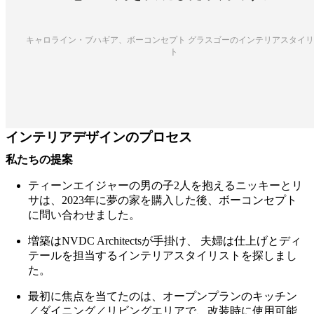
社
会
的
キャロライン・ブハギア、ボーコンセプト グラスゴーのインテリアスタイリ
責
ト
任
歴
史
プ
レ
インテリアデザインのプロセス
ス
ラ
私たちの提案
ウ
ン
ティーンエイジャーの男の子2人を抱えるニッキーとリ
ジ
サは、2023年に夢の家を購入した後、ボーコンセプト
ク
に問い合わせました。
ラ
フ
増築はNVDC Architectsが手掛け、 夫婦は仕上げとディ
ト
テールを担当するインテリアスタイリストを探しまし
マ
た。
ン
最初に焦点を当てたのは、オープンプランのキッチン
シ
／ダイニング／リビングエリアで、改装時に使用可能
ッ