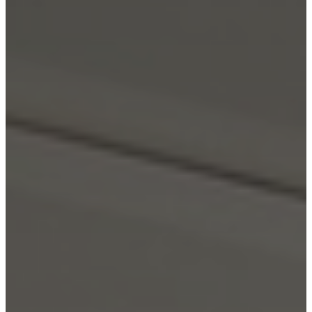
す
る
声
明
フ
ラ
ン
チ
ャ
イ
ジ
ー
に
な
る
法
人
様
向
け
プ
ロ