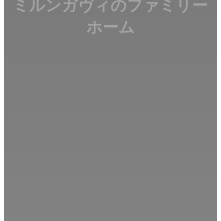
ミルンガヴィのファミリー
ム
ベ
ホーム
ッ
ド
ル
ー
ム
ア
ウ
ト
ド
ア
ス
ペ
ー
ス
小
さ
な
ス
ペ
ー