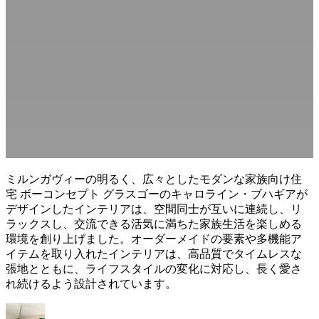
デ
ザ
イ
ン
サ
ー
ビ
ス
無
料
サ
ミルンガヴィーの明るく、広々としたモダンな家族向け住
ン
宅 ボーコンセプト グラスゴーのキャロライン・ブハギアが
プ
デザインしたインテリアは、空間同士が互いに連続し、リ
ル
ラックスし、交流できる活気に満ちた家族生活を楽しめる
を
環境を創り上げました。オーダーメイドの要素や多機能ア
申
イテムを取り入れたインテリアは、高品質でタイムレスな
込
張地とともに、ライフスタイルの変化に対応し、長く愛さ
む
れ続けるよう設計されています。
ス
ト
ア