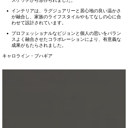
スケッチから形作られました。
イ
ズ
インテリアは、ラグジュアリーと居心地の良い温かさ
採
が融合し、家族のライフスタイルやもてなしの心に合
用
わせて設計されています。
情
プロフェッショナルなビジョンと個人の思いをバラン
報
スよく融合させたコラボレーションにより、有意義な
品
成果がもたらされました。
質
と
キャロライン・ブハギア
認
証
ア
ク
セ
シ
ビ
リ
テ
ィ
に
関