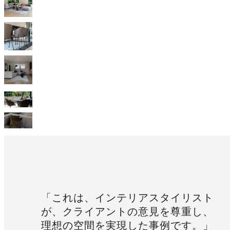
を
検
索
ボ
ー
コ
ン
セ
プ
ト
に
つ
い
て
行
動
指
針
「これは、インテリアスタイリスト
企
が、クライアントの意見を尊重し、
業
の
理想の空間を実現した事例です。」