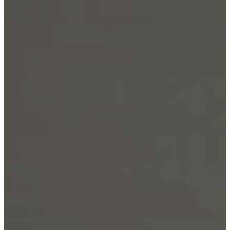
グ
ラ
ム
申
込
み
プ
ロ
ジ
ェ
ク
ト
ニ
ュ
ー
ス
採
用
情
報