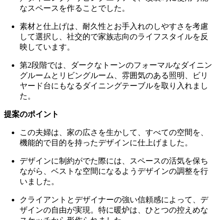
なスペースを作ることでした。
プ
と
素材と仕上げは、耐久性とお手入れのしやすさを考慮
品
して選択し、社交的で家族志向のライフスタイルを反
質
映しています。
ボ
ー
第2段階では、ダークなトーンのフォーマルなダイニン
コ
グルームとリビングルーム、雰囲気のある照明、ビリ
ン
ヤード台にもなるダイニングテーブルを取り入れまし
セ
た。
プ
ト
提案のポイント
の
この夫婦は、家の広さを生かして、すべての空間を、
デ
機能的で目的を持ったデザインに仕上げました。
ザ
イ
デザインに制約がでた際には、スペースの活気を保ち
ナ
ながら、ベストな空間になるようデザインの調整を行
ー
いました。
カ
ス
クライアントとデザイナーの強い信頼感によって、デ
タ
ザインの自由が実現。特に暖炉は、ひとつの控えめな
マ