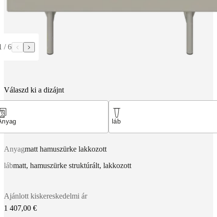
1
/
6
Válaszd ki a dizájnt
Anyag
láb
Anyag
matt hamuszürke lakkozott
láb
matt, hamuszürke struktúrált, lakkozott
Ajánlott kiskereskedelmi ár
1 407,00 €