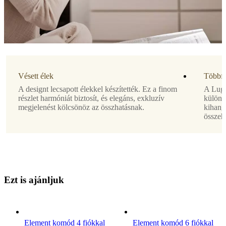
Morten
Georgsen
Összeszerelési
útmutató
Részben
komplex
Vésett élek
Többfél
összeszerelési
A designt lecsapott élekkel készítették. Ez a finom
A Luga
nehézség
részlet harmóniát biztosít, és elegáns, exkluzív
különb
megjelenést kölcsönöz az összhatásnak.
kihangs
Összeszerelési
összeh
útmutató
Összeszerelési
útmutató
E
z
t
i
s
a
j
á
n
l
j
u
k
Letöltések
Termékleírás
Element komód 4 fiókkal
Element komód 6 fiókkal