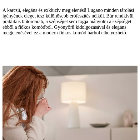
A karcsú, elegáns és exkluzív megjelenésű Lugano minden tárolási
igényének eleget tesz különösebb erőfeszítés nélkül. Bár rendkívül
praktikus bútordarab, a szépséget sem fogja hiányolni a szépséget
ebből a fiókos komódból. Gyönyörű kidolgozásával és elegáns
megjelenésével ez a modern fiókos komód bárhol elhelyezhető.
Anyag
matt
hamuszürke
lakkozott
láb
matt,
hamuszürke
struktúrált,
lakkozott
amountOfDrawers
4
Tervező