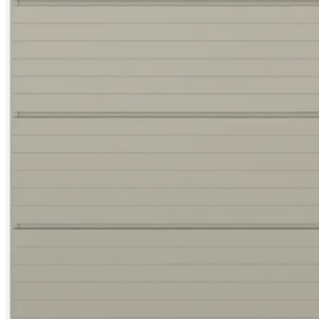
tanácsadás
Rendelj
ingyenes
mintákat!
Üzletkereső
A
BoConceptről
Értékek
Társadalmi
felelősségvállalás
Történetünk
Sajtószoba
Mestermunka
és
minőség
Ismerkedj
meg
tervezőinkkel!
Személyre
szabás
Karrier
Standards
and
certifications
Akadálymentességi
nyilatkozat
Legyen
franchise-
partner
Professionals
Trade
Program
Projects
Articles
and
news