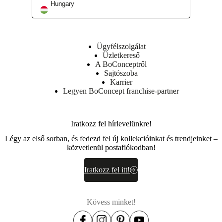
Hungary
Tétel
3800VH000008A01
cikkszáma
Ügyfélszolgálat
Üzletkereső
A BoConceptről
Sajtószoba
Karrier
Legyen BoConcept franchise-partner
Méretek
Iratkozz fel hírlevelünkre!
és
súly
Légy az első sorban, és fedezd fel új kollekcióinkat és trendjeinket –
közvetlenül postafiókodban!
Mélység
Iratkozz fel itt!
48
cm
Magasság
Kövess minket!
118½
cm