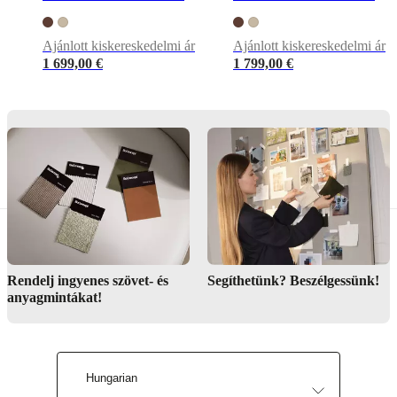
Felületkezelés
Ajánlott kiskereskedelmi ár
Ajánlott kiskereskedelmi ár
1 699,00 €
1 799,00 €
Szekrényalapzat
lakkozott/lakkozott
Előrész
lakkozott/lakkozott
Láb/alap
porszórt
BoConcept
A/S
Fabriksvej
4
Rendelj ingyenes szövet- és
Segíthetünk? Beszélgessünk!
DK-
anyagmintákat!
6870
Ølgod
Tudjon
meg
Hungarian
többet