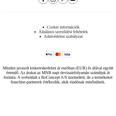
Súly
39
kg
Cookie információk
Maximális
Általános szerződési feltételek
terhelhetőség
Adatvédelmi szabályzat
80
kg
Szélesség
77
Minden javasolt kiskereskedelmi ár euróban (EUR) és áfával együtt
cm
értendő. Az árakat az MNB napi devizaárfolyamán számítjuk át
forintra. A weboldalt a BoConcept A/S üzemelteti, de a termékeket
franchise-partnerek értékesítik, akik eladónak minősülnek.
Does this fit
your room?