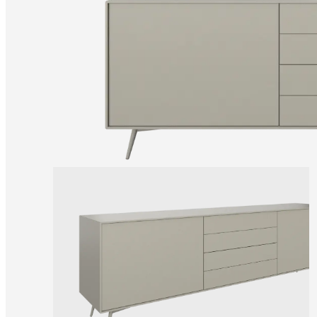
útmutató
Garancia
Jogi
vonatkozások
Ingyenes
lakberendezési
tanácsadás
Rendelj
ingyenes
mintákat!
Üzletkereső
A
BoConceptről
Értékek
Társadalmi
felelősségvállalás
Történetünk
Sajtószoba
Mestermunka
és
minőség
Ismerkedj
meg
tervezőinkkel!
Személyre
szabás
Karrier
Standards
and
certifications
Akadálymentességi
nyilatkozat
Legyen
franchise-
partner
Professionals
Trade
Program
Projects
Articles
and
news