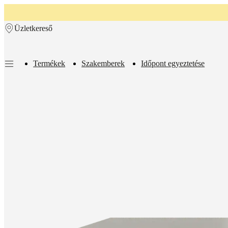
Skip to main content
Üzletkereső
Termékek
Szakemberek
Időpont egyeztetése
Termékek
Kanapék
Székek
Asztalok
Tárolás
Ágyak
Kültér
Lámpák
Szőn
kollekciók
Táblázatgyűjtemények
Székkollekciók
Székek
Beds
collections
Tároló
gyűjtemények
Kiegészítő
kollekciók
Szövet
és
bőr
kollekció
Bemutató
bútorok
Szobák
Nappalik
Étkezők
Hálószobák
Kültéri
bútorok
Kis
helyiségek
Otthoni
dolgozószoba
BoConcept
+
Helena
Christensen
Inspiráció
Ügyfélszolgálat
Kapcsolat
Szállítás
Ápolási
útmutató
Összeszerelési