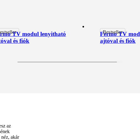
estseller
Bestseller
rmo TV modul lenyitható
Fermo TV modu
tóval és fiók
ajtóval és fiók
esz az
sének
 néz, akár