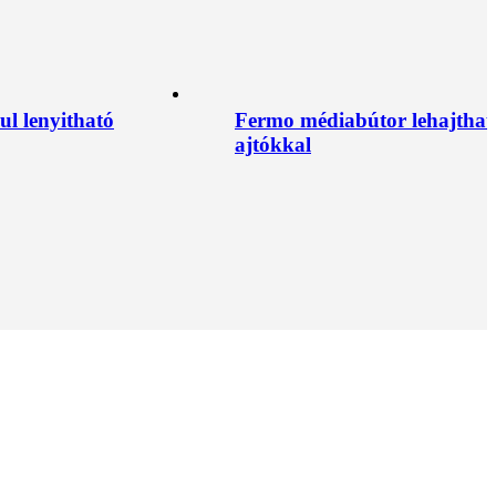
l lenyitható
Fermo médiabútor lehajthat
ajtókkal