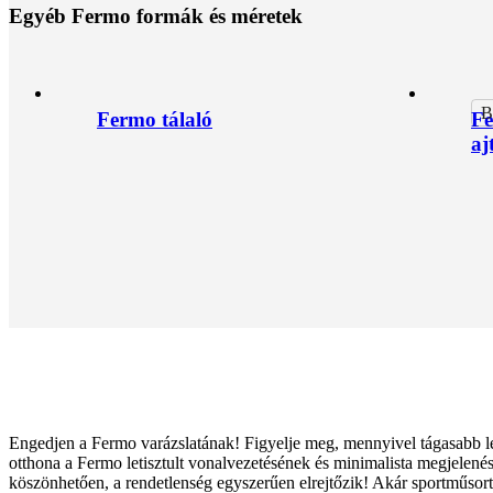
E
g
y
é
b
F
e
r
m
o
f
o
r
m
á
k
é
s
m
é
r
e
t
e
k
B
Fermo tálaló
Fe
aj
Engedjen a Fermo varázslatának! Figyelje meg, mennyivel tágasabb l
otthona a Fermo letisztult vonalvezetésének és minimalista megjelené
köszönhetően, a rendetlenség egyszerűen elrejtőzik! Akár sportműsort