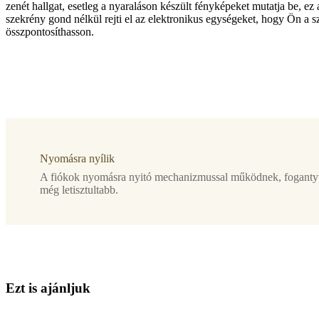
zenét hallgat, esetleg a nyaraláson készült fényképeket mutatja be, ez
szekrény gond nélkül rejti el az elektronikus egységeket, hogy Ön a 
összpontosíthasson.
Anyag
matt
hamuszürke
lakkozott
láb
matt,
hamuszürke
Nyomásra nyílik
struktúrált,
lakkozott
A fiókok nyomásra nyitó mechanizmussal működnek, fogantyú 
még letisztultabb.
Tervező
Morten
Georgsen
Fontos
funkciók
E
z
t
i
s
a
j
á
n
l
j
u
k
Letisztult
vonalvezetésű,