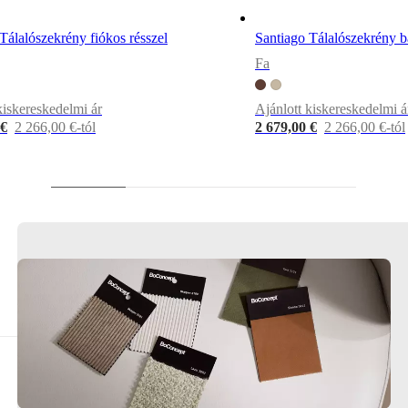
Tálalószekrény fiókos résszel
Santiago Tálalószekrény b
Fa
kiskereskedelmi ár
Ajánlott kiskereskedelmi á
 €
2 266,00 €-tól
2 679,00 €
2 266,00 €-tól