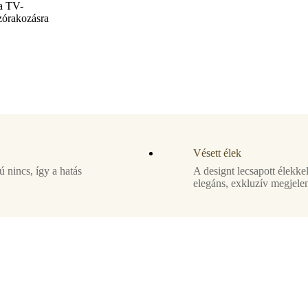
 a TV-
szórakozásra
Vésett élek
nincs, így a hatás
A designt lecsapott élekkel
elegáns, exkluzív megjele