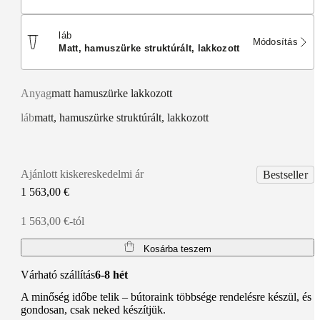
láb
Módosítás
matt, hamuszürke struktúrált, lakkozott
Anyag
matt hamuszürke lakkozott
láb
matt, hamuszürke struktúrált, lakkozott
Ajánlott kiskereskedelmi ár
Bestseller
1 563,00 €
1 563,00 €-tól
Kosárba teszem
Várható szállítás
6-8 hét
A minőség időbe telik – bútoraink többsége rendelésre készül, és
gondosan, csak neked készítjük.