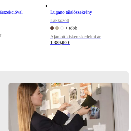
árszekcióval
Lugano tálalószekrény
Lakkozott
+ több
r
Ajánlott kiskereskedelmi ár
1 389,00 €