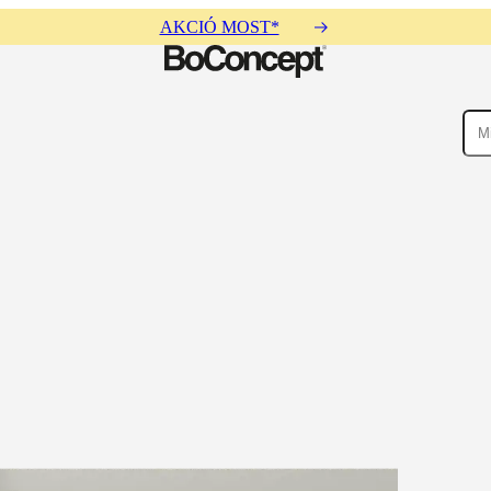
AKCIÓ MOST*
yegek
Kiegészítők
Gyűjtemények
Kanapé