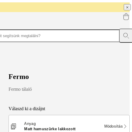
F
e
r
m
o
Fermo tálaló
Válaszd ki a dizájnt
Anyag
Módosítás
matt hamuszürke lakkozott