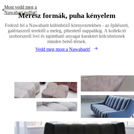
Most vedd meg a
Nawabari puffot!
Merész formák, puha kényelem
Fedezd fel a Nawabarit különböző környezetekben - az építészeti,
galériaszerű terektől a meleg, pihentető nappalikig. A kollekció
szoborszerű ívei és tapintható anyagai karaktert kölcsönöznek
minden belső térnek.
Vedd meg most a Nawabarit!