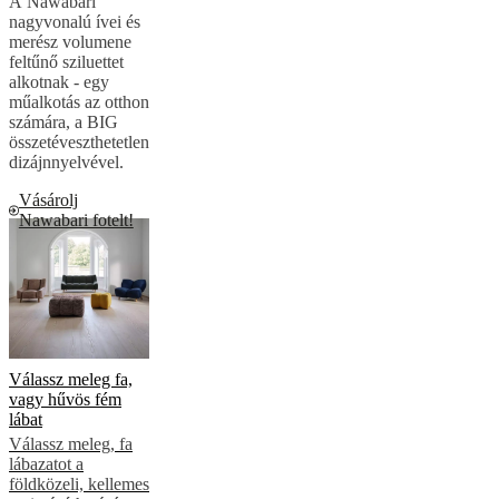
A Nawabari
nagyvonalú ívei és
merész volumene
feltűnő sziluettet
alkotnak - egy
műalkotás az otthon
számára, a BIG
összetéveszthetetlen
dizájnnyelvével.
Vásárolj
Nawabari fotelt!
Válassz meleg fa,
vagy hűvös fém
lábat
Válassz meleg, fa
lábazatot a
földközeli, kellemes