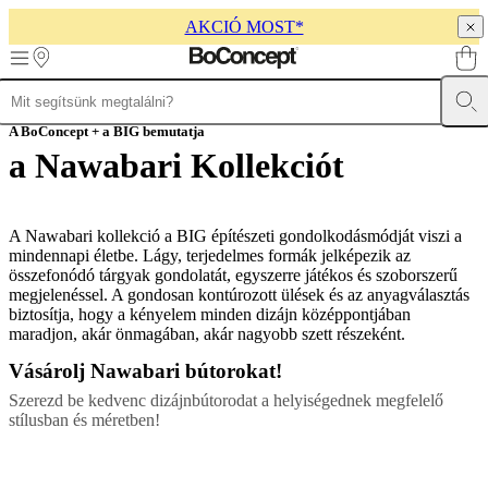
AKCIÓ MOST*
Skip to main content
Termékek
A BoConcept + a BIG bemutatja
Kanapék
Székek
Asztalok
Tárolás
Ágyak
Kültér
Lámpák
Szőn
kollekciók
Táblázatgyűjtemények
Székkollekciók
Székek
Beds
a Nawabari Kollekciót
collections
Tároló
gyűjtemények
Kiegészítő
kollekciók
Szövet
és
A Nawabari kollekció a BIG építészeti gondolkodásmódját viszi a
bőr
mindennapi életbe. Lágy, terjedelmes formák jelképezik az
kollekció
Bemutató
összefonódó tárgyak gondolatát, egyszerre játékos és szoborszerű
bútorok
Szobák
Nappalik
Étkezők
Hálószobák
Kültéri
megjelenéssel. A gondosan kontúrozott ülések és az anyagválasztás
bútorok
Kis
biztosítja, hogy a kényelem minden dizájn középpontjában
helyiségek
Otthoni
maradjon, akár önmagában, akár nagyobb szett részeként.
dolgozószoba
BoConcept
+
Vásárolj Nawabari bútorokat!
Helena
Szerezd be kedvenc dizájnbútorodat a helyiségednek megfelelő
Christensen
Inspiráció
Ügyfélszolgálat
Kapcsolat
Szállítás
Ápolási
stílusban és méretben!
útmutató
Összeszerelési
útmutató
Garancia
Jogi
vonatkozások
Ingyenes
lakberendezési