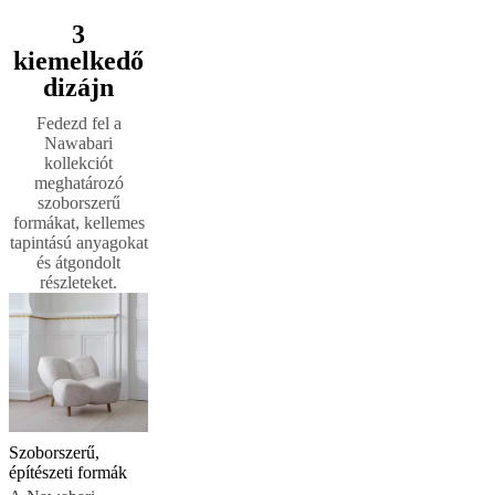
tanácsadás
Rendelj
3
ingyenes
kiemelkedő
mintákat!
Üzletkereső
A
dizájn
BoConceptről
Értékek
Társadalmi
felelősségvállalás
Történetünk
Sajtószoba
Mestermunka
Fedezd fel a
és
Nawabari
minőség
Ismerkedj
kollekciót
meg
meghatározó
tervezőinkkel!
Személyre
szoborszerű
szabás
Karrier
Standards
formákat, kellemes
and
tapintású anyagokat
certifications
Akadálymentességi
és átgondolt
nyilatkozat
Legyen
részleteket.
franchise-
partner
Professionals
Trade
Program
Projects
Articles
and
news
Szoborszerű,
építészeti formák