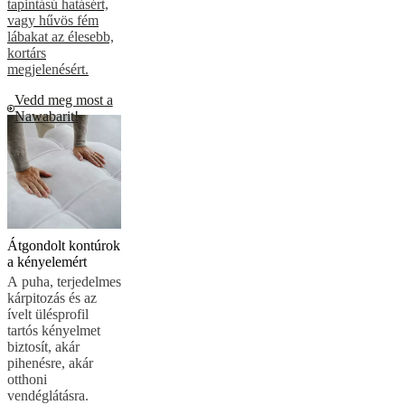
tapintású hatásért,
vagy hűvös fém
lábakat az élesebb,
kortárs
megjelenésért.
Vedd meg most a
Nawabarit!
Átgondolt kontúrok
a kényelemért
A puha, terjedelmes
kárpitozás és az
ívelt ülésprofil
tartós kényelmet
biztosít, akár
pihenésre, akár
otthoni
vendéglátásra.