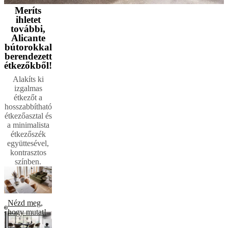
Meríts
ihletet
további,
Alicante
bútorokkal
berendezett
étkezőkből!
Alakíts ki
izgalmas
étkezőt a
hosszabbítható
étkezőasztal és
a minimalista
étkezőszék
együttesével,
kontrasztos
színben.
Nézd meg,
hogy mutat!