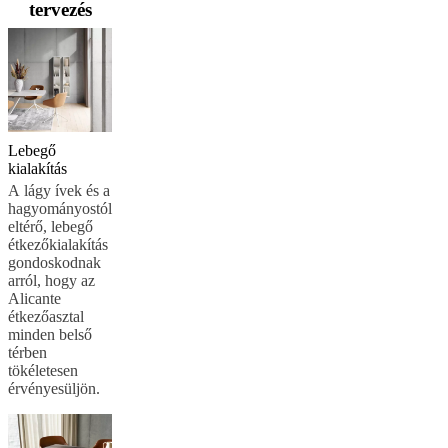
tervezés
tanácsadás
Rendelj
ingyenes
mintákat!
Üzletkereső
A
BoConceptről
Értékek
Társadalmi
felelősségvállalás
Történetünk
Sajtószoba
Mestermunka
és
minőség
Ismerkedj
Lebegő
meg
kialakítás
tervezőinkkel!
Személyre
A lágy ívek és a
szabás
Karrier
Standards
hagyományostól
and
eltérő, lebegő
certifications
Akadálymentességi
étkezőkialakítás
nyilatkozat
Legyen
gondoskodnak
franchise-
arról, hogy az
partner
Professionals
Trade
Alicante
Program
Projects
Articles
étkezőasztal
and
minden belső
news
térben
tökéletesen
érvényesüljön.