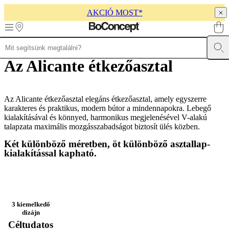
AKCIÓ MOST*
Skip to main content
Az Alicante étkezőasztal
Termékek
Kanapék
Székek
Asztalok
Tárolás
Ágyak
Kültér
Lámpák
Szőn
kollekciók
Táblázatgyűjtemények
Székkollekciók
Székek
Beds
collections
Tároló
gyűjtemények
Kiegészítő
kollekciók
Az Alicante étkezőasztal elegáns étkezőasztal, amely egyszerre
Szövet
és
karakteres és praktikus, modern bútor a mindennapokra. Lebegő
bőr
kialakításával és könnyed, harmonikus megjelenésével V-alakú
kollekció
talapzata maximális mozgásszabadságot biztosít ülés közben.
Bemutató
bútorok
Szobák
Nappalik
Étkezők
Hálószobák
Kültéri
Két különböző méretben, öt különböző asztallap-
bútorok
Kis
kialakítással kapható.
helyiségek
Otthoni
dolgozószoba
BoConcept
+
Helena
Christensen
Inspiráció
Ügyfélszolgálat
Kapcsolat
Szállítás
Ápolási
útmutató
Összeszerelési
3 kiemelkedő
útmutató
Garancia
Jogi
dizájn
vonatkozások
Ingyenes
Céltudatos
lakberendezési