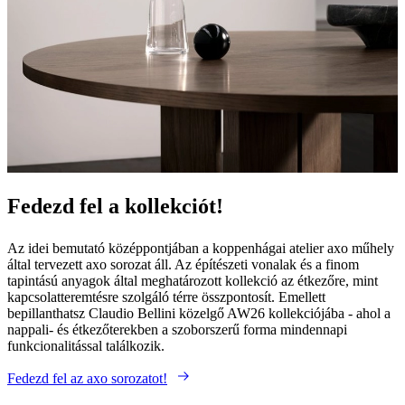
Fedezd fel a kollekciót!
Az idei bemutató középpontjában a koppenhágai atelier axo műhely
által tervezett axo sorozat áll. Az építészeti vonalak és a finom
tapintású anyagok által meghatározott kollekció az étkezőre, mint
kapcsolatteremtésre szolgáló térre összpontosít. Emellett
bepillanthatsz Claudio Bellini közelgő AW26 kollekciójába - ahol a
nappali- és étkezőterekben a szoborszerű forma mindennapi
funkcionalitással találkozik.
Fedezd fel az axo sorozatot!