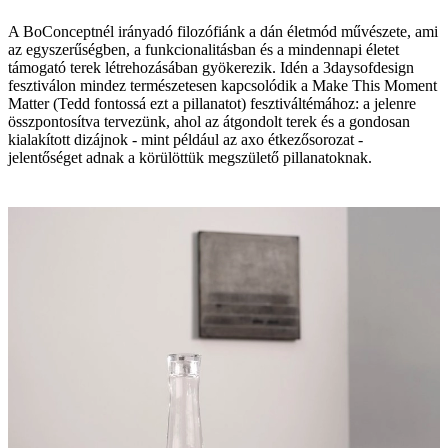
A BoConceptnél irányadó filozófiánk a dán életmód művészete, ami
az egyszerűségben, a funkcionalitásban és a mindennapi életet
támogató terek létrehozásában gyökerezik. Idén a 3daysofdesign
fesztiválon mindez természetesen kapcsolódik a Make This Moment
Matter (Tedd fontossá ezt a pillanatot) fesztiváltémához: a jelenre
összpontosítva tervezünk, ahol az átgondolt terek és a gondosan
kialakított dizájnok - mint például az axo étkezősorozat -
jelentőséget adnak a körülöttük megszülető pillanatoknak.