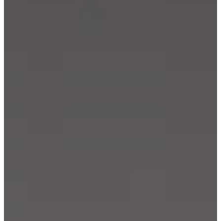
tanácsadás
Rendelj
ingyenes
mintákat!
Üzletkereső
A
BoConceptről
Értékek
Társadalmi
felelősségvállalás
Történetünk
Sajtószoba
Mestermunka
és
minőség
Ismerkedj
meg
tervezőinkkel!
Személyre
szabás
Karrier
Standards
and
certifications
Akadálymentességi
nyilatkozat
Legyen
franchise-
partner
Professionals
Trade
Program
Projects
Articles
and
news