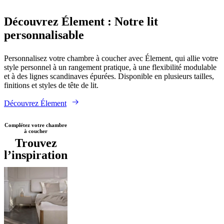
Next
Beige
Marron
Blanc
Vert
Bleu
Gris
Rouge
Jaune
Gris
page
clair
Noir
Tissu
Bois
Cuir
L160xL200cm
W90xL190cm
L140xL200cm
L
Découvrez Élement : Notre lit
personnalisable
Personnalisez votre chambre à coucher avec Élement, qui allie votre
style personnel à un rangement pratique, à une flexibilité modulable
et à des lignes scandinaves épurées. Disponible en plusieurs tailles,
finitions et styles de tête de lit.
Découvrez Élement
Complétez votre chambre
à coucher
Trouvez
l’inspiration