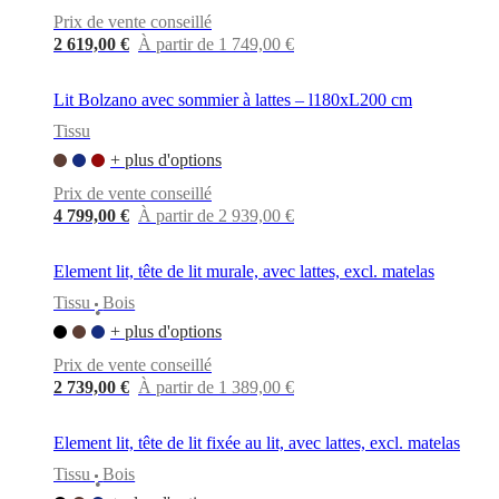
BoConcept
Valeurs
Responsabilité
Prix de vente conseillé
de
l’entreprise
L’histoire
Espace
2 619,00 €
À partir de 1 749,00 €
presse
Savoir-
faire
Lit Bolzano avec sommier à lattes – l180xL200 cm
et
qualité
Rencontre
Tissu
avec
+ plus d'options
nos
designers
Personnalisation
Carrières
Standards
Prix de vente conseillé
and
4 799,00 €
À partir de 2 939,00 €
certifications
Déclaration
d’accessibilité
Devenir
franchisé
Professionals
Trade
Element lit, tête de lit murale, avec lattes, excl. matelas
Program
Projects
Articles
Tissu
Bois
and
•
news
+ plus d'options
Prix de vente conseillé
2 739,00 €
À partir de 1 389,00 €
Element lit, tête de lit fixée au lit, avec lattes, excl. matelas
Tissu
Bois
•