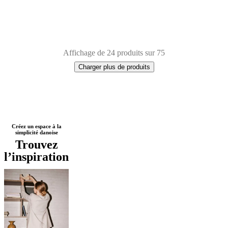
Affichage de 24 produits sur 75
Charger plus de produits
Next
Marron
Beige
Noir
Blanc
Gris
Gris
Créez un espace à la
simplicité danoise
page
clair
Bois
Chêne
Laqué
Métal
Trouvez
l’inspiration