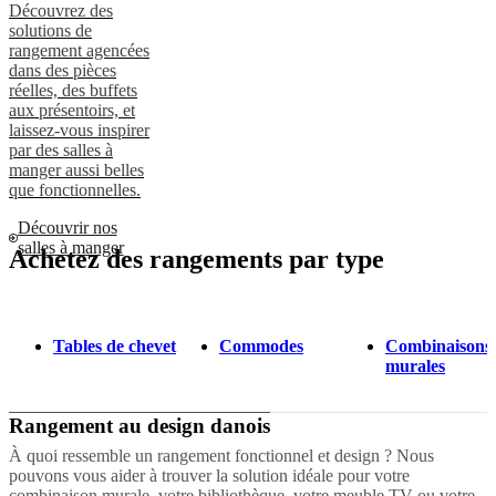
Découvrez des
solutions de
rangement agencées
dans des pièces
réelles, des buffets
aux présentoirs, et
laissez-vous inspirer
par des salles à
manger aussi belles
que fonctionnelles.
Découvrir nos
salles à manger
Achetez des rangements par type
Tables de chevet
Commodes
Combinaisons
murales
Rangement au design danois
À quoi ressemble un rangement fonctionnel et design ? Nous
pouvons vous aider à trouver la solution idéale pour votre
combinaison murale, votre bibliothèque, votre meuble TV ou votre