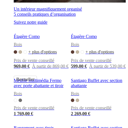
Un intérieur magnifiquement organisé
5 conseils pratiques d’organisation
Suivez notre guide
Étagère Como
Étagère Como
Bois
Bois
+ plus d'options
+ plus d'options
Prix de vente conseillé
Prix de vente conseillé
969,00 €
À partir de 869,00 €
599,00 €
À partir de 539,00 €
Bestseller
Meuble multimédia Fermo
Santiago Buffet avec section
avec porte abattante et tiroir
abattante
Bois
Bois
Prix de vente conseillé
Prix de vente conseillé
1 769,00 €
2 269,00 €
Rangement avec tiroir
Santiago Buffet avec section