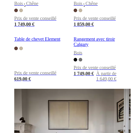
cuir
Mobiliers
Bois
Chêne
Bois
Chêne
d'exposition
Pièces
Séjours
Salles
•
•
à
manger
Chambres
Aménagements
Prix de vente conseillé
Prix de vente conseillé
extérieurs
Petits
1 749,00 €
1 859,00 €
espaces
Bureaux
BoConcept
+
Helena
Table de chevet Element
Rangement avec tiroir
Christensen
Inspiration
Service
Calgary
clients
Contact
Délai
Bois
de
livraison
Entretien
des
Prix de vente conseillé
meubles
Instructions
Prix de vente conseillé
1 749,00 €
À partir de
d’assemblage
Garantie
Juridique
Service
619,00 €
1 649,00 €
de
Décoration
d'Intérieur
Commandez
des
échantillons
gratuits
Trouver
un
magasin
À
propos
de