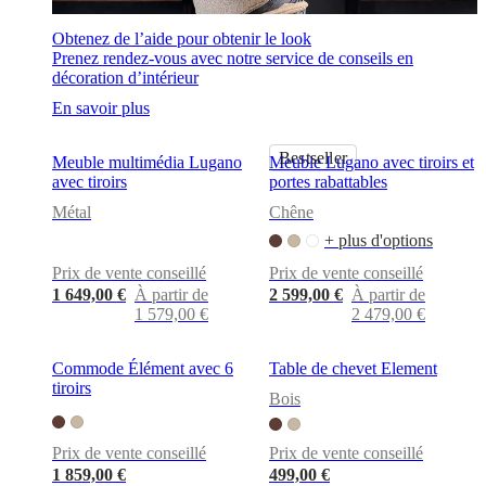
Obtenez de l’aide pour obtenir le look
Prenez rendez-vous avec notre service de conseils en
décoration d’intérieur
En savoir plus
Bestseller
Meuble multimédia Lugano
Meuble Lugano avec tiroirs et
avec tiroirs
portes rabattables
Métal
Chêne
+ plus d'options
Prix de vente conseillé
Prix de vente conseillé
1 649,00 €
À partir de
2 599,00 €
À partir de
1 579,00 €
2 479,00 €
Commode Élément avec 6
Table de chevet Element
tiroirs
Bois
Prix de vente conseillé
Prix de vente conseillé
1 859,00 €
499,00 €