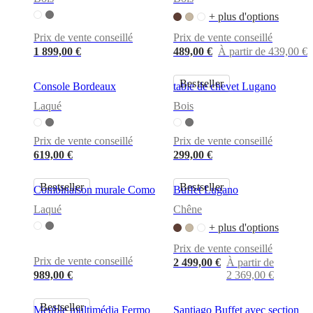
+ plus d'options
Prix de vente conseillé
Prix de vente conseillé
1 899,00 €
489,00 €
À partir de 439,00 €
Bestseller
Console Bordeaux
table de chevet Lugano
Laqué
Bois
Prix de vente conseillé
Prix de vente conseillé
619,00 €
299,00 €
Bestseller
Bestseller
Combinaison murale Como
Buffet Lugano
Laqué
Chêne
+ plus d'options
Prix de vente conseillé
Prix de vente conseillé
2 499,00 €
À partir de
989,00 €
2 369,00 €
Bestseller
Meuble multimédia Fermo
Santiago Buffet avec section