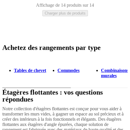
Affichage de 14 produits sur 14
Charger plus de produits
Achetez des rangements par type
Gris
Marron
Blanc
Beige
Laqué
Bois
Métal
Tables de chevet
Commodes
Combinaisons
murales
Étagères flottantes : vos questions
répondues
Notre collection d'étagères flottantes est conçue pour vous aider à
transformer les murs vides, à gagner un espace au sol précieux et à
créer des intérieurs à la fois fonctionnels et élégants. Des étagères
flottantes aux étagères d'angle épurées, chaque solution de
rangement est fabriquée avec des matériaux de haute qualité et des