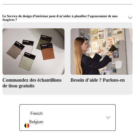
Le Service de design d’intérieur peut-il m’aider à planifier l’agencement de mes
étagères ?
Où puis-je voir en personne toute votre gamme d’étagères flottantes ?
Commandez des échantillons
Besoin d’aide ? Parlons-en
de tissu gratuits
Service de design d’intérieur
Trouver un magasin
French
Belgium