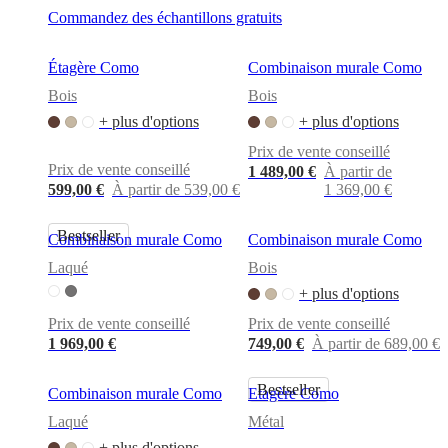
BoConcept
Valeurs
Responsabilité
Commandez des échantillons gratuits
de
l’entreprise
L’histoire
Espace
presse
Savoir-
Étagère Como
Combinaison murale Como
faire
et
Bois
Bois
qualité
Rencontre
+ plus d'options
+ plus d'options
avec
nos
Prix de vente conseillé
designers
Personnalisation
Carrières
Standards
Prix de vente conseillé
1 489,00 €
À partir de
and
599,00 €
À partir de 539,00 €
1 369,00 €
certifications
Déclaration
d’accessibilité
Devenir
Bestseller
franchisé
Professionals
Trade
Combinaison murale Como
Combinaison murale Como
Program
Projects
Articles
Laqué
Bois
and
news
+ plus d'options
Prix de vente conseillé
Prix de vente conseillé
1 969,00 €
749,00 €
À partir de 689,00 €
Bestseller
Combinaison murale Como
Etagère Como
Laqué
Métal
+ plus d'options