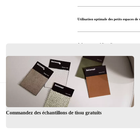
Utilisation optimale des petits espaces de 
Acheter canapé-lit en ligne
Trouver le magasin boconcept
Interior design service
Commandez des échantillons de tissu gratuits
Find a store