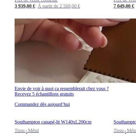
tissu
3 939,00 €
À partir de 2 569,00 €
7 049,00 €
et
cuir
Mobiliers
d'exposition
Pièces
Séjours
Salles
à
manger
Chambres
Aménagements
extérieurs
Petits
espaces
Bureaux
BoConcept
+
Helena
Christensen
Inspiration
Service
clients
Contact
Délai
de
livraison
Entretien
des
meubles
Instructions
Envie de voir à quoi ça ressemblerait chez vous ?
d’assemblage
Garantie
Juridique
Service
Recevez 5 échantillons gratuits
de
Décoration
Commandez dès aujourd’hui
d'Intérieur
Commandez
des
échantillons
Southampton canapé-lit W140xL200cm
Southampto
gratuits
Trouver
un
Tissu
Métal
Tissu
Méta
•
•
magasin
À