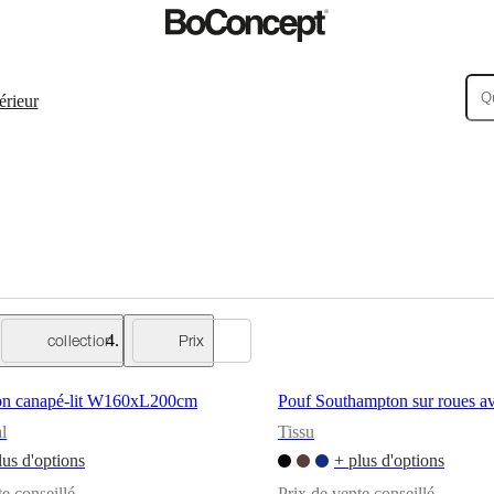
érieur
collection
Prix
on canapé-lit W160xL200cm
Pouf Southampton sur roues a
l
Tissu
lus d'options
+ plus d'options
te conseillé
Prix de vente conseillé