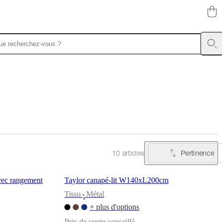
Pertinence
10 articles
vec rangement
Taylor canapé-lit W140xL200cm
Tissu
Métal
•
+ plus d'options
Prix de vente conseillé