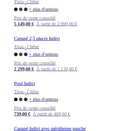
Tissu
Chêne
•
+ plus d'options
Prix de vente conseillé
5 149,00 €
À partir de 2 999,00 €
Canapé 2,5 places Indivi
Tissu
Chêne
•
+ plus d'options
Prix de vente conseillé
2 299,00 €
À partir de 1 139,00 €
Pouf Indivi
Tissu
Chêne
•
+ plus d'options
Prix de vente conseillé
739,00 €
À partir de 469,00 €
Canapé Indivi avec méridienne gauche