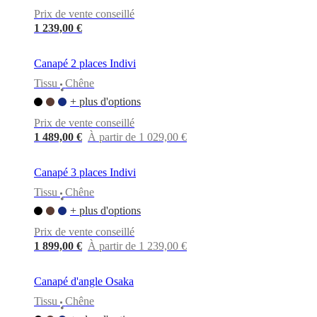
BoConcept
Valeurs
Responsabilité
Prix de vente conseillé
de
l’entreprise
L’histoire
Espace
1 239,00 €
presse
Savoir-
faire
Canapé 2 places Indivi
et
qualité
Rencontre
Tissu
Chêne
•
avec
+ plus d'options
nos
designers
Personnalisation
Carrières
Standards
Prix de vente conseillé
and
1 489,00 €
À partir de 1 029,00 €
certifications
Déclaration
d’accessibilité
Devenir
franchisé
Professionals
Trade
Canapé 3 places Indivi
Program
Projects
Articles
Tissu
Chêne
and
•
news
+ plus d'options
Prix de vente conseillé
1 899,00 €
À partir de 1 239,00 €
Canapé d'angle Osaka
Tissu
Chêne
•