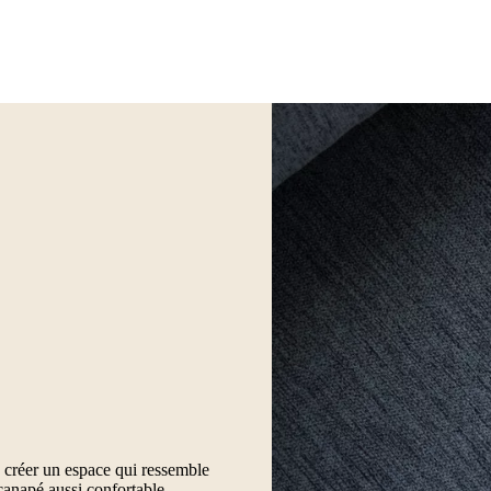
um
Bois
Cuir
Chêne
Laqué
Acier
 de créer un espace qui ressemble
canapé aussi confortable