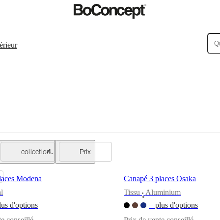
érieur
collection
Prix
laces Modena
Canapé 3 places Osaka
l
Tissu
Aluminium
•
lus d'options
+ plus d'options
te conseillé
Prix de vente conseillé