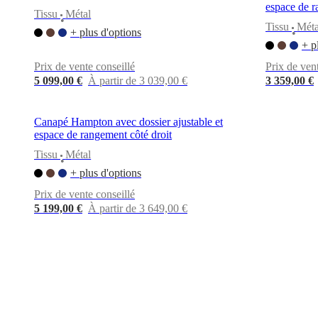
espace de r
Tissu
Métal
•
Tissu
Méta
+ plus d'options
•
+ p
Prix de vente conseillé
Prix de ven
5 099,00 €
À partir de 3 039,00 €
3 359,00 €
Canapé Hampton avec dossier ajustable et
espace de rangement côté droit
Tissu
Métal
•
+ plus d'options
Prix de vente conseillé
5 199,00 €
À partir de 3 649,00 €