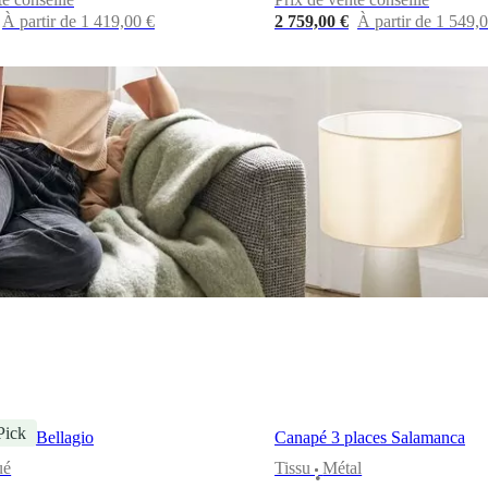
À partir de 1 419,00 €
2 759,00 €
À partir de 1 549,
Pick
aces Bellagio
Canapé 3 places Salamanca
ué
Tissu
Métal
•