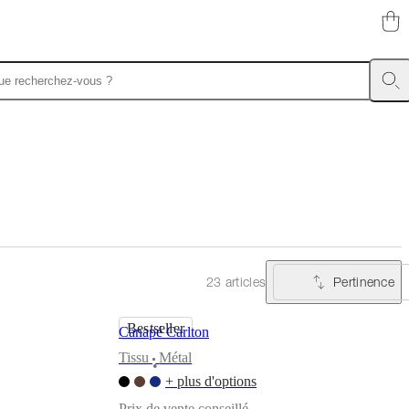
Pertinence
23 articles
Bestseller
Canapé Carlton
Tissu
Métal
•
+ plus d'options
Prix de vente conseillé