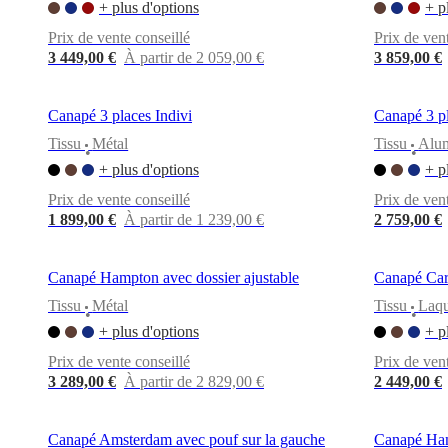
+ plus d'options
+ p
propos
de
Prix de vente conseillé
Prix de ven
BoConcept
Valeurs
Responsabilité
3 449,00 €
À partir de 2 059,00 €
3 859,00 €
de
l’entreprise
L’histoire
Espace
presse
Savoir-
Canapé 3 places Indivi
Canapé 3 p
faire
et
Tissu
Métal
Tissu
Alu
•
•
qualité
Rencontre
+ plus d'options
+ p
avec
nos
Prix de vente conseillé
Prix de ven
designers
Personnalisation
Carrières
Standards
1 899,00 €
À partir de 1 239,00 €
2 759,00 €
and
certifications
Déclaration
d’accessibilité
Devenir
Canapé Hampton avec dossier ajustable
Canapé Car
franchisé
Professionals
Trade
Program
Projects
Articles
Tissu
Métal
Tissu
Laq
•
•
and
+ plus d'options
+ p
news
Prix de vente conseillé
Prix de ven
3 289,00 €
À partir de 2 829,00 €
2 449,00 €
Canapé Amsterdam avec pouf sur la gauche
Canapé Hamp