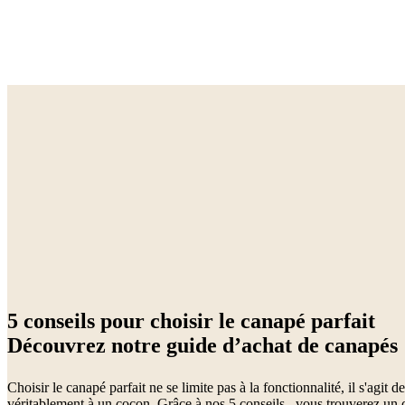
Beige
Bleu
Blanc
Vert
Gris
Marron
Jaune
Noir
Rouge
Tissu
Métal
Alumini
5 conseils pour choisir le canapé parfait
Découvrez notre guide d’achat de canapés
Choisir le canapé parfait ne se limite pas à la fonctionnalité, il s'agit
véritablement à un cocon. Grâce à nos 5 conseils , vous trouverez un 