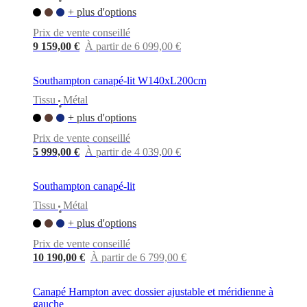
•
+ plus d'options
Prix de vente conseillé
9 159,00 €
À partir de 6 099,00 €
Southampton canapé-lit W140xL200cm
Tissu
Métal
•
+ plus d'options
Prix de vente conseillé
5 999,00 €
À partir de 4 039,00 €
Southampton canapé-lit
Tissu
Métal
•
+ plus d'options
Prix de vente conseillé
10 190,00 €
À partir de 6 799,00 €
Canapé Hampton avec dossier ajustable et méridienne à
gauche