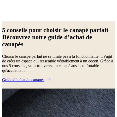
Next
Beige
Rouge
Marron
Vert
Bleu
Blanc
Gris
Jaune
Noir
Gris
page
foncé
Gris
5 conseils pour choisir le canapé parfait
clair
Tissu
Métal
Bois
Cuir
Laqué
Chêne
Aluminium
Acier
Plastique
Découvrez notre guide d’achat de
canapés
Choisir le canapé parfait ne se limite pas à la fonctionnalité, il s'agit
de créer un espace qui ressemble véritablement à un cocon. Grâce à
nos 5 conseils , vous trouverez un canapé aussi confortable
qu'accueillant.
Guide d’achat de canapés