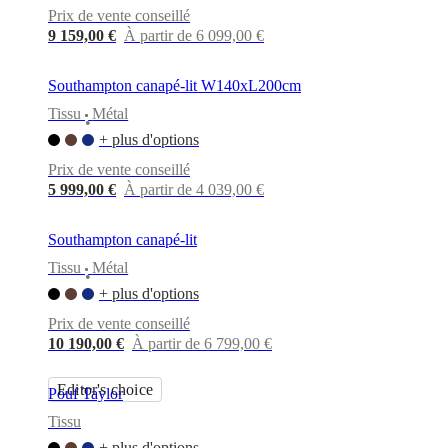
Prix de vente conseillé
9 159,00 €
À partir de 6 099,00 €
Southampton canapé-lit W140xL200cm
Tissu
Métal
•
+ plus d'options
Prix de vente conseillé
5 999,00 €
À partir de 4 039,00 €
Southampton canapé-lit
Tissu
Métal
•
+ plus d'options
Prix de vente conseillé
10 190,00 €
À partir de 6 799,00 €
Editor's choice
Pouf Taylor
Tissu
+ plus d'options