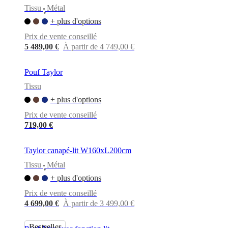
Tissu
Métal
•
+ plus d'options
Prix de vente conseillé
5 489,00 €
À partir de 4 749,00 €
Pouf Taylor
Tissu
+ plus d'options
Prix de vente conseillé
719,00 €
Taylor canapé-lit W160xL200cm
Tissu
Métal
•
+ plus d'options
Prix de vente conseillé
4 699,00 €
À partir de 3 499,00 €
Bestseller