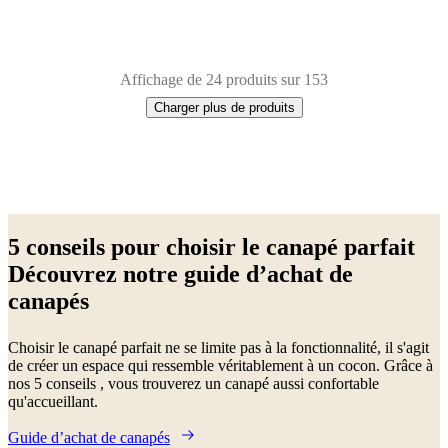
Affichage de 24 produits sur 153
Charger plus de produits
Next
Beige
Rouge
Marron
Vert
Bleu
Blanc
Gris
Jaune
Noir
Gris
page
foncé
Gris
5 conseils pour choisir le canapé parfait
clair
Tissu
Métal
Cuir
Découvrez notre guide d’achat de
canapés
Choisir le canapé parfait ne se limite pas à la fonctionnalité, il s'agit
de créer un espace qui ressemble véritablement à un cocon. Grâce à
nos 5 conseils , vous trouverez un canapé aussi confortable
qu'accueillant.
Guide d’achat de canapés