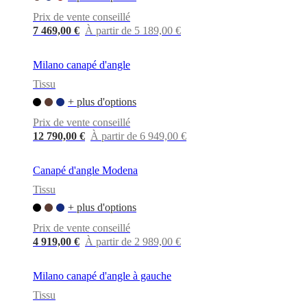
cuir
Mobiliers
d'exposition
Pièces
Séjours
Salles
Prix de vente conseillé
à
7 469,00 €
À partir de 5 189,00 €
manger
Chambres
Aménagements
extérieurs
Petits
espaces
Bureaux
BoConcept
Milano canapé d'angle
+
Tissu
Helena
Christensen
Inspiration
Service
+ plus d'options
clients
Contact
Délai
Prix de vente conseillé
de
12 790,00 €
À partir de 6 949,00 €
livraison
Entretien
des
meubles
Instructions
Canapé d'angle Modena
d’assemblage
Garantie
Juridique
Service
de
Tissu
Décoration
+ plus d'options
d'Intérieur
Commandez
des
Prix de vente conseillé
échantillons
4 919,00 €
À partir de 2 989,00 €
gratuits
Trouver
un
magasin
À
Milano canapé d'angle à gauche
propos
Tissu
de