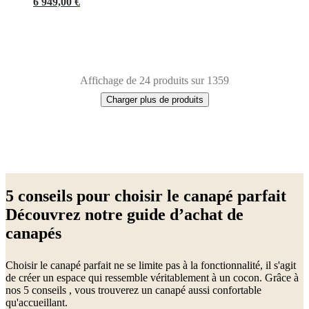
6 949,00 €
Affichage de 24 produits sur 1359
Charger plus de produits
Next
Marron
Blanc
Beige
Vert
Gris
Jaune
Bleu
Rouge
Noir
Gris
page
foncé
Gris
5 conseils pour choisir le canapé parfait
clair
Tissu
Métal
Laqué
Aluminium
Chêne
Bois
Découvrez notre guide d’achat de
canapés
Choisir le canapé parfait ne se limite pas à la fonctionnalité, il s'agit
de créer un espace qui ressemble véritablement à un cocon. Grâce à
nos 5 conseils , vous trouverez un canapé aussi confortable
qu'accueillant.