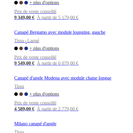
BoConcept
Valeurs
Responsabilité
+ plus d'options
de
Prix de vente conseillé
l’entreprise
L’histoire
Espace
presse
Savoir-
9 349,00 €
À partir de 5 179,00 €
faire
et
Canapé Bergamo avec module lounging, gauche
qualité
Rencontre
avec
Tissu
Laqué
•
nos
+ plus d'options
designers
Personnalisation
Carrières
Standards
and
Prix de vente conseillé
certifications
Déclaration
9 549,00 €
À partir de 6 079,00 €
d’accessibilité
Devenir
franchisé
Professionals
Trade
Program
Projects
Articles
Canapé d'angle Modena avec module chaise longue
and
Tissu
news
+ plus d'options
Prix de vente conseillé
4 589,00 €
À partir de 2 779,00 €
Milano canapé d'angle
Tissu