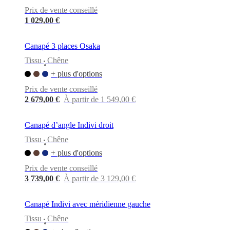
BoConcept
Valeurs
Responsabilité
Prix de vente conseillé
de
l’entreprise
L’histoire
Espace
1 029,00 €
presse
Savoir-
faire
Canapé 3 places Osaka
et
qualité
Rencontre
Tissu
Chêne
•
avec
+ plus d'options
nos
designers
Personnalisation
Carrières
Standards
Prix de vente conseillé
and
2 679,00 €
À partir de 1 549,00 €
certifications
Déclaration
d’accessibilité
Devenir
franchisé
Professionals
Trade
Canapé d’angle Indivi droit
Program
Projects
Articles
Tissu
Chêne
and
•
news
+ plus d'options
Prix de vente conseillé
3 739,00 €
À partir de 3 129,00 €
Canapé Indivi avec méridienne gauche
Tissu
Chêne
•