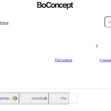
érieur
Décoration
Coussi
atériau
collection
Prix
1