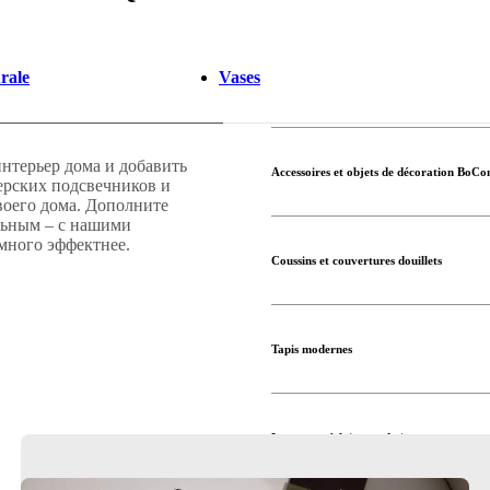
rale
Vases
нтерьер дома и добавить
Accessoires et objets de décoration BoCo
ерских подсвечников и
воего дома. Дополните
льным – с нашими
много эффектнее.
Coussins et couvertures douillets
Tapis modernes
Lampes et éclairages design