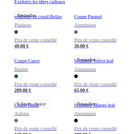
BoConcept
Valeurs
Responsabilité
Explorez les idées cadeaux
de
l’entreprise
L’histoire
Espace
Bestseller
sculpture en corail Belize
Coupe Parasol
presse
Savoir-
faire
Plastique
Aluminium
et
qualité
Rencontre
avec
Prix de vente conseillé
Prix de vente conseillé
nos
49,00 €
39,00 €
designers
Personnalisation
Carrières
Standards
and
Bestseller
certifications
Déclaration
Coupe Curve
Sculpture Velvet leaf
d’accessibilité
Devenir
Marbre
Aluminium
franchisé
Professionals
Trade
Program
Projects
Articles
and
Prix de vente conseillé
Prix de vente conseillé
news
289,00 €
65,00 €
Editor's choice
Bestseller
Coupe Basin
Sculpture Mango leaf
Ardoise
Aluminium
Prix de vente conseillé
Prix de vente conseillé