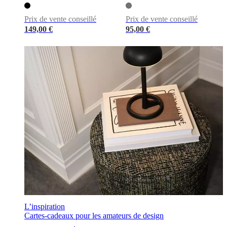
cuir
Mobiliers
d'exposition
Pièces
Séjours
Salles
à
Prix de vente conseillé
Prix de vente conseillé
manger
Chambres
Aménagements
149,00 €
95,00 €
extérieurs
Petits
espaces
Bureaux
BoConcept
+
Helena
Christensen
Inspiration
Service
clients
Contact
Délai
de
livraison
Entretien
des
meubles
Instructions
d’assemblage
Garantie
Juridique
Service
de
Décoration
d'Intérieur
Commandez
des
échantillons
gratuits
Trouver
un
magasin
À
L’inspiration
propos
Cartes-cadeaux pour les amateurs de design
de