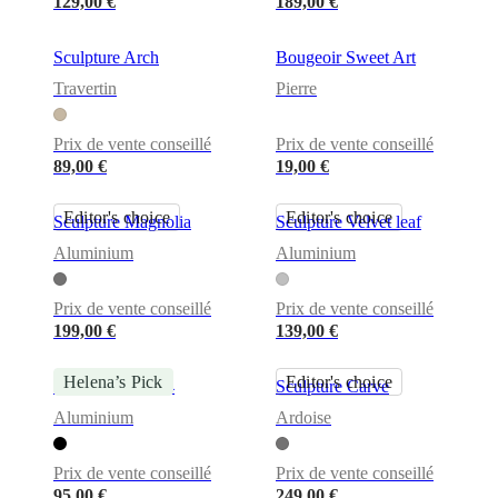
129,00 €
189,00 €
Sculpture Arch
Bougeoir Sweet Art
Travertin
Pierre
Prix de vente conseillé
Prix de vente conseillé
89,00 €
19,00 €
Editor's choice
Editor's choice
Sculpture Magnolia
Sculpture Velvet leaf
Aluminium
Aluminium
Prix de vente conseillé
Prix de vente conseillé
199,00 €
139,00 €
Helena’s Pick
Editor's choice
Sculpture Flora 4
Sculpture Carve
Aluminium
Ardoise
Prix de vente conseillé
Prix de vente conseillé
95,00 €
249,00 €