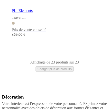
Plat Elements
Travertin
Prix de vente conseillé
369,00 €
Affichage de 23 produits sur 23
Charger plus de produits
Décoration
Gris
Noir
Marron
Vert
Beige
Gris
clair
Aluminium
Métal
Plastique
Marbre
Ardoise
Travertin
Pierre
Votre intérieur est l’expression de votre personnalité. Exprimez votre
personnalité avec des objets de décoration aux formes élégantes et