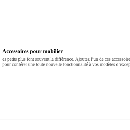
propos
de
BoConcept
Valeurs
Responsabilité
de
l’entreprise
L’histoire
Espace
presse
Savoir-
faire
et
qualité
Rencontre
Accessoires pour mobilier
Marron
Blanc
Beige
Vert
Gris
Jaune
Bleu
Rouge
Noir
Tissu
Cuir
avec
nos
es petits plus font souvent la différence. Ajoutez l’un de ces accessoir
designers
Personnalisation
Carrières
Standards
pour conférer une toute nouvelle fonctionnalité à vos modèles d’excep
and
certifications
Déclaration
d’accessibilité
Devenir
franchisé
Professionals
Trade
Program
Projects
Articles
and
news