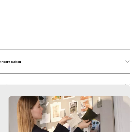
nt votre maison
fonction
de mobilier intelligents