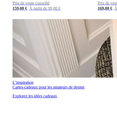
Prix de vente conseillé
Prix de ven
tissu
159,00 €
À partir de 99,00 €
169,00 €
À
et
cuir
Mobiliers
d'exposition
Pièces
Séjours
Salles
à
manger
Chambres
Aménagements
extérieurs
Petits
espaces
Bureaux
BoConcept
+
Helena
Christensen
Inspiration
Service
clients
Contact
Délai
de
livraison
Entretien
des
meubles
Instructions
d’assemblage
Garantie
Juridique
Service
L’inspiration
de
Cartes-cadeaux pour les amateurs de design
Décoration
d'Intérieur
Commandez
Explorez les idées cadeaux
des
échantillons
gratuits
Trouver
un
magasin
À