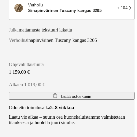
Verhoilu
+ 104
sinapinvärinen Tuscany-kangas 3205
Jalka
mattamusta tekstuuri lakattu
Verhoilu
sinapinvärinen Tuscany-kangas 3205
Ohjevähittäishinta
1 159,00 €
Alkaen 1 019,00 €
Lisää ostoskoriin
Odotettu toimitusaika
5–8 viikkoa
Laatu vie aikaa – suurin osa huonekaluistamme valmistetaan
tilauksesta ja huolella juuri sinulle.