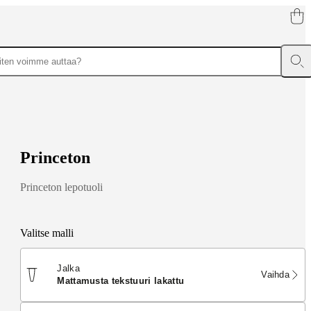
sustustuotteet
Kangas
P
r
i
n
c
e
t
o
n
Princeton lepotuoli
Valitse malli
Jalka
Vaihda
mattamusta tekstuuri lakattu