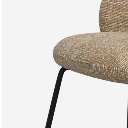
Program
Projects
Articles
and
news