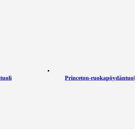
tuoli
Princeton-ruokapöydäntuoli