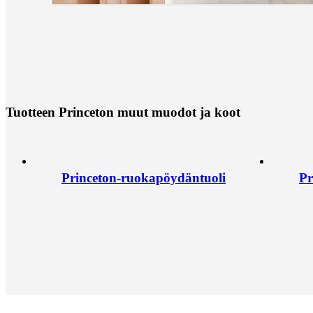
T
u
o
t
t
e
e
n
P
r
i
n
c
e
t
o
n
m
u
u
t
m
u
o
d
o
t
j
a
k
o
o
t
Princeton-ruokapöydäntuoli
Pr