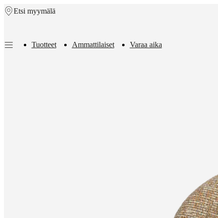
Etsi myymälä
Skip to main content
Tuotteet
Ammattilaiset
Varaa aika
Tuotteet
Sohvat
Tuolit
Pöydät
Säilytys
Sängyt
Ulkotilat
Valaisimet
Matot
Si
ja
nahka
Outlet
Huoneita
Olohuoneet
Ruokailutilat
Makuuhuoneet
Ulkotilat
tilat
Kotitoimisto
BoConcept
+
Helena
Christensen
Inspiraatio
Asiakaspalvelu
Yhteystiedot
Toimitus
Tuotteiden
hoito
Kokoamisohjeet
Takuu
Oikeudelliset
tiedot
Sisustussuunnittelupalvelu
Tilaa
ilmaisia
näytteitä
Etsi
myymälä
BoConceptista
Arvot
Yritysvastuu
Historia
Lehdistölle
Ammatti
ja
laatu
Tutustu
suunnittelijoihimme
Räätälöinti
Ura
Standards
and
certifications
Saavutettavuusseloste
Ryhdy
franchisingyrittäjäksi
Professionals
Trade