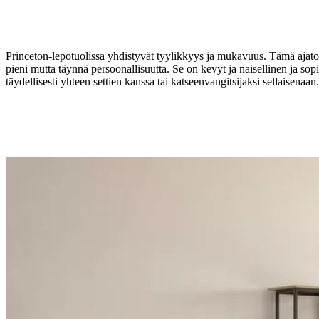
Princeton-lepotuolissa yhdistyvät tyylikkyys ja mukavuus. Tämä ajato
pieni mutta täynnä persoonallisuutta. Se on kevyt ja naisellinen ja sopii
täydellisesti yhteen settien kanssa tai katseenvangitsijaksi sellaisenaan.
Jalka
mattamusta
tekstuuri
lakattu
Verhoilu
sinapinvärinen
Tuscany-
kangas
3205
Suunnittelija
Morten