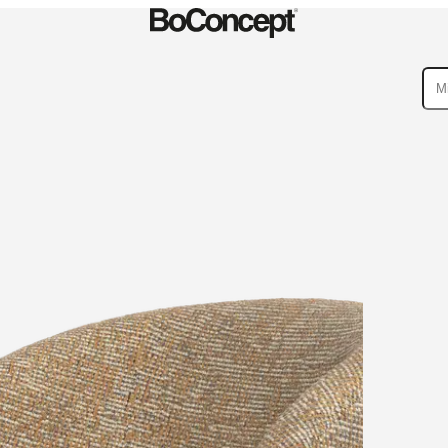
sustustuotteet
Kokoelmat
Sohvat
Pöydät
Tuolit
Nojatuoli
Sängyt
Säilytys
Si
Pienet
taito