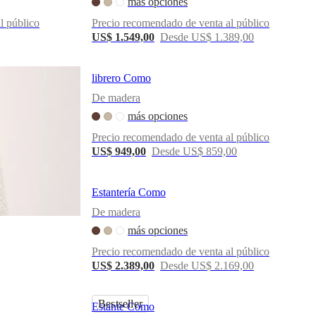
más opciones
l público
Precio recomendado de venta al público
US$ 1.549,00
Desde US$ 1.389,00
librero Como
De madera
más opciones
Precio recomendado de venta al público
US$ 949,00
Desde US$ 859,00
Estantería Como
De madera
más opciones
Precio recomendado de venta al público
US$ 2.389,00
Desde US$ 2.169,00
Bestseller
Estante Como