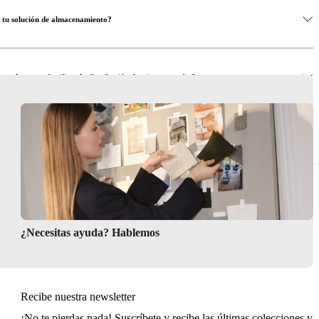
a tu solución de almacenamiento?
 ayudarme a planificar la distribución de mis estanterías?
a de estanterías flotantes?
¿Necesitas ayuda? Hablemos
Recibe nuestra newsletter
¡No te pierdas nada! Suscríbete y recibe las últimas colecciones y