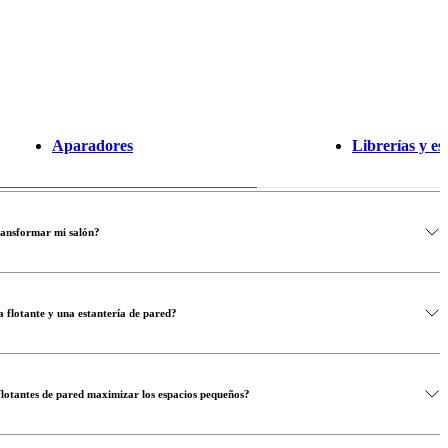
Aparadores
Librerías y es
ransformar mi salón?
ía flotante y una estantería de pared?
flotantes de pared maximizar los espacios pequeños?