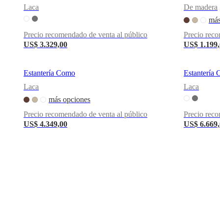
una
Laca
De madera
tienda
Acerca
más
de
BoConcept
Valores
Responsabilidad
Precio recomendado de venta al público
Precio reco
social
US$ 3.329,00
US$ 1.199
corporativa
La
historia
Sala
de
Estantería Como
Estantería
prensa
Artesanía
y
Laca
Laca
calidad
Conoce
más opciones
a
nuestros
Precio recomendado de venta al público
Precio reco
diseñadores
Personalización
Carrera
Standards
US$ 4.349,00
US$ 6.669
and
certifications
Declaración
de
accesibilidad
Hazte
franquiciado
Professionals
Trade
Program
Projects
Articles
and
news