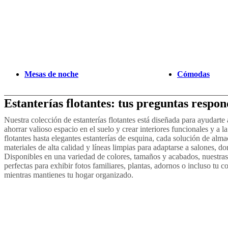
Gris
Marrón
Blanco
Beige
Laca
De
madera
De
metal
Mesas de noche
Cómodas
Estanterías flotantes: tus preguntas respon
Nuestra colección de estanterías flotantes está diseñada para ayudarte
ahorrar valioso espacio en el suelo y crear interiores funcionales y a l
flotantes hasta elegantes estanterías de esquina, cada solución de alm
materiales de alta calidad y líneas limpias para adaptarse a salones, 
Disponibles en una variedad de colores, tamaños y acabados, nuestras 
perfectas para exhibir fotos familiares, plantas, adornos o incluso tu co
mientras mantienes tu hogar organizado.