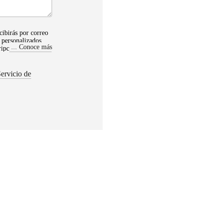
ecibirás por correo
 personalizados en
Conoce más
ripción en
ratamos tu
ervicio de