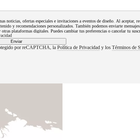
mas noticias, ofertas especiales e invitaciones a eventos de diseño. Al aceptar, r
ntenido y recomendaciones personalizados. También podemos enviarte mensajes
y otras plataformas digitales. Puedes cambiar tus preferencias o cancelar tu susc
vacidad
nto. Conoce más sobre nuestra Política de Privacidad, la cual describe cómo t
sonal, la legislación y tus derechos a la privacidad de tus datos.
Enviar
 protegido por reCAPTCHA, la
Política de Privacidad
y los
Términos de S