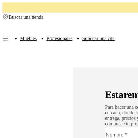
Skip to main content
Buscar una tienda
Muebles
Profesionales
Solicitar una cita
Muebles
Sofás
Sillas
Mesas
Almacenamiento
Camas
Exteriores
Lámparas
de
sofás
Colecciones
de
mesas
Colecciones
de
sillas
Butacas
Colecciones
Beds
Estarem
collections
Colecciones
de
Para hacer una co
almacenamiento
Colecciones
cercana, donde t
de
entrega, precios
accesorios
Colección
compraste tu pro
de
tejidos
y