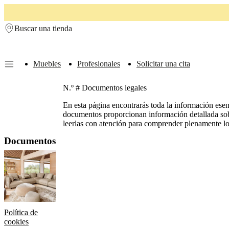
Skip to main content
Buscar una tienda
Muebles
Profesionales
Solicitar una cita
Muebles
Sofás
Sillas
N.º # Documentos legales
Mesas
Almacenamiento
Camas
Exteriores
Lámparas
de
En esta página encontrarás toda la información esenc
sofás
Colecciones
documentos proporcionan información detallada sobr
de
leerlas con atención para comprender plenamente los
mesas
Colecciones
de
Documentos
sillas
Butacas
Colecciones
Beds
collections
Colecciones
de
almacenamiento
Colecciones
de
accesorios
Colección
de
Política de
tejidos
cookies
y