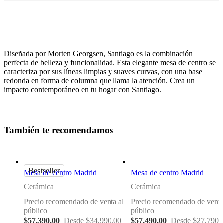
Diseñada por Morten Georgsen, Santiago es la combinación
perfecta de belleza y funcionalidad. Esta elegante mesa de centro se
caracteriza por sus líneas limpias y suaves curvas, con una base
redonda en forma de columna que llama la atención. Crea un
impacto contemporáneo en tu hogar con Santiago.
Tamaño
A40xL118½xD58½cm
T
a
m
b
i
é
n
t
e
r
e
c
o
m
e
n
d
a
m
o
s
Pata
chapa
de
madera
Bestseller
Mesa de centro Madrid
Mesa de centro Madrid
roble
Cerámica
Cerámica
oscuro
Precio recomendado de venta al
Precio recomendado de venta
Tablero
público
público
$57,390.00
Desde $34,990.00
$57,490.00
Desde $27,790.
cerámica