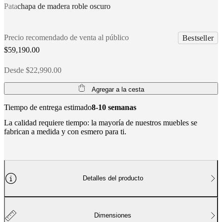
Pata
chapa de madera roble oscuro
BoConcept
Valores
Responsabilidad
social
corporativa
La
historia
Sala
Precio recomendado de venta al público
Bestseller
de
$59,190.00
prensa
Artesanía
y
Desde $22,990.00
calidad
Conoce
a
nuestros
Agregar a la cesta
diseñadores
Personalización
Carrera
Standards
and
Tiempo de entrega estimado
8-10 semanas
certifications
Declaración
La calidad requiere tiempo: la mayoría de nuestros muebles se
de
fabrican a medida y con esmero para ti.
accesibilidad
Hazte
franquiciado
Professionals
Trade
Program
Projects
Articles
and
news
Detalles del producto
Dimensiones