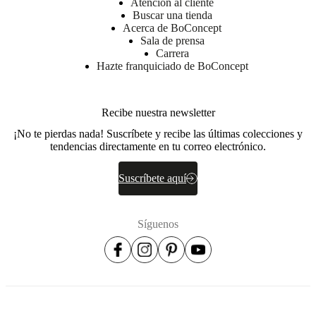
Atención al cliente
for
Buscar una tienda
different
Acerca de BoConcept
living
Sala de prensa
areas
Carrera
Hazte franquiciado de BoConcept
Forma
redondo
Recibe nuestra newsletter
¡No te pierdas nada! Suscríbete y recibe las últimas colecciones y
Instrucciones
tendencias directamente en tu correo electrónico.
de
montaje
Suscríbete aquí
Fácil
de
montar
Síguenos
Instrucciones
de montaje
Descargas