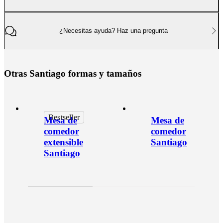
¿Necesitas ayuda? Haz una pregunta
O
t
r
a
s
S
a
n
t
i
a
g
o
f
o
r
m
a
s
y
t
a
m
a
ñ
o
s
Bestseller
Mesa de
Mesa de
comedor
comedor
extensible
Santiago
Santiago