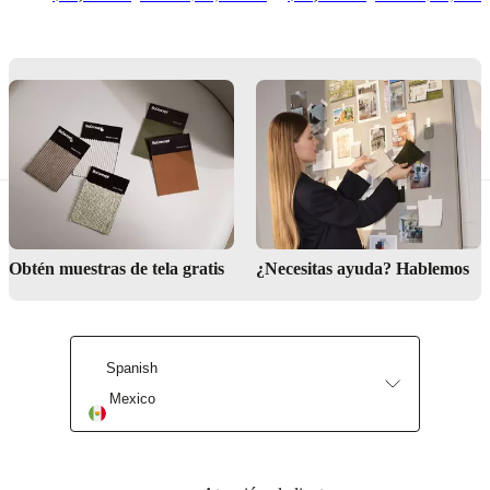
blanca
Diseñada
por
Morten
Georgsen
Funciones
principales
Elegant,
contemporary
design
Obtén muestras de tela gratis
¿Necesitas ayuda? Hablemos
with
clean
lines
Made
Spanish
from
durable,
Mexico
easy-
care
ceramic
Versatile