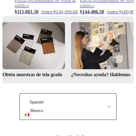
Precio recomendado de venta al
Precio recomendado de venta
3160
público
público
Dirección
$115,081.50
Antes $135,390.00
$144,406.50
Antes $169,89
del
sofá
derecho
Diseñada
por
Anders
Nørgaard
Obtén muestras de tela gratis
¿Necesitas ayuda? Hablemos
Instrucciones
de
montaje
Fácil
Spanish
de
montar
Mexico
Instrucciones
de montaje