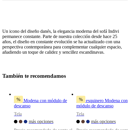
Un icono del diseño danés, la elegancia moderna del sofá Indivi
permanece constante. Parte de nuestra colección desde hace 25
años, el diseño en constante evolución se ha actualizado con una
perspectiva contemporánea para complementar cualquier espacio,
añadiendo un toque de calidez y sencillez escandinavas.
Estilo
de
las
patas
T
a
m
b
i
é
n
t
e
r
e
c
o
m
e
n
d
a
m
o
s
negro
mate,
12cm
%
%
Sofá Modena con módulo de
Sofá esquinero Modena con
Tapizado
descanso
módulo de descanso
Tela
Tela
tela
Skagen
más opciones
más opciones
beige