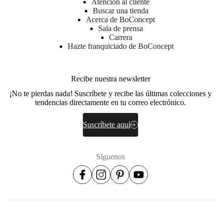
Atención al cliente
Buscar una tienda
Acerca de BoConcept
Descargas
Sala de prensa
Carrera
Hoja de
Hazte franquiciado de BoConcept
producto
Recibe nuestra newsletter
Materiales
¡No te pierdas nada! Suscríbete y recibe las últimas colecciones y
tendencias directamente en tu correo electrónico.
Reposabrazos
EV2240,
HR3737
Suscríbete aquí
Respaldo
EV2240
Síguenos
Cojín
del
respaldo
70%
espuma
cortada
+