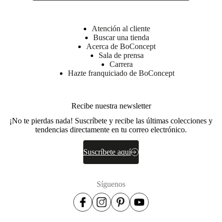
BoConcept
A/S
Fabriksvej
Atención al cliente
4
Buscar una tienda
Acerca de BoConcept
DK-
Sala de prensa
6870
Ølgod
Carrera
Hazte franquiciado de BoConcept
Más
información
Recibe nuestra newsletter
No. de
104000010011
¡No te pierdas nada! Suscríbete y recibe las últimas colecciones y
artículo
tendencias directamente en tu correo electrónico.
Suscríbete aquí
Síguenos
Dimensiones