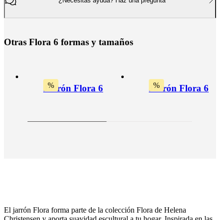
¿Necesitas ayuda? Haz una pregunta
O
t
r
a
s
F
l
o
r
a
6
f
o
r
m
a
s
y
t
a
m
a
ñ
o
s
%
%
Jarrón Flora 6
Jarrón Flora 6
El jarrón Flora forma parte de la colección Flora de Helena
Christensen y aporta suavidad escultural a tu hogar. Inspirada en las