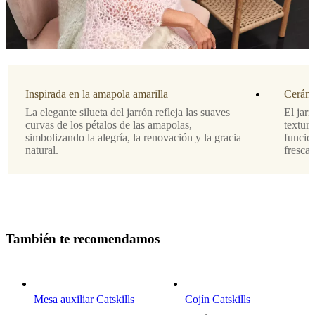
en
los
pétalos
amarillos
de
las
amapolas
Inspirada en la amapola amarilla
Cerámi
El
La elegante silueta del jarrón refleja las suaves
El jar
acabado
curvas de los pétalos de las amapolas,
textur
mate
simbolizando la alegría, la renovación y la gracia
funcion
y
natural.
fresca
la
silueta
suave
aportan
una
sofisticación
natural
T
a
m
b
i
é
n
t
e
r
e
c
o
m
e
n
d
a
m
o
s
y
tranquila
a
estantes,
mesas
Mesa auxiliar Catskills
Cojín Catskills
o