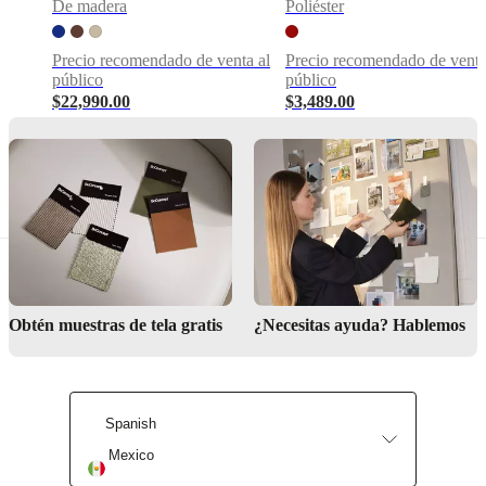
De madera
Poliéster
consolas
Parte
Precio recomendado de venta al
Precio recomendado de venta
de
público
público
la
$22,990.00
$3,489.00
colección
Flora
de
Helena
Christensen,
combina
hermosamente
con
flores
o
estilos
independientes
Obtén muestras de tela gratis
¿Necesitas ayuda? Hablemos
Descargas
Hoja de
producto
Spanish
Mexico