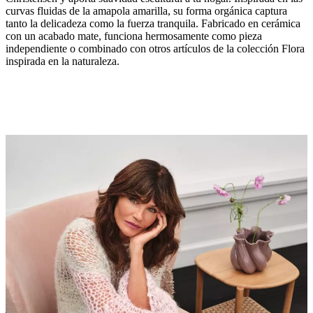
curvas fluidas de la amapola amarilla, su forma orgánica captura
tanto la delicadeza como la fuerza tranquila. Fabricado en cerámica
con un acabado mate, funciona hermosamente como pieza
independiente o combinado con otros artículos de la colección Flora
Color
inspirada en la naturaleza.
Dusty
lavender
Diseñada
por
Helena
Christensen
Funciones
principales
Jarrón
de
cerámica
orgánica
con
curvas
esculturales
inspiradas