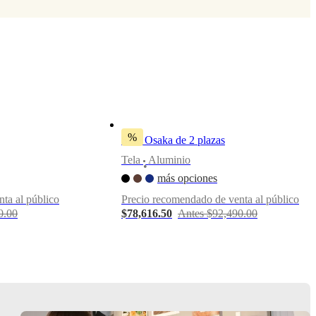
%
Sofá Osaka de 2 plazas
Tela
Aluminio
•
más opciones
ta al público
Precio recomendado de venta al público
0.00
$78,616.50
Antes $92,490.00