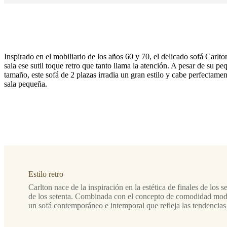
Inspirado en el mobiliario de los años 60 y 70, el delicado sofá Carlto
sala ese sutil toque retro que tanto llama la atención. A pesar de su p
tamaño, este sofá de 2 plazas irradia un gran estilo y cabe perfectame
sala pequeña.
Estilo
de
las
patas
estructura
lacada
negro
Estilo retro
mate,
19cm,
Carlton nace de la inspiración en la estética de finales de los s
4200
de los setenta. Combinada con el concepto de comodidad mode
un sofá contemporáneo e intemporal que refleja las tendencias 
Tapizado