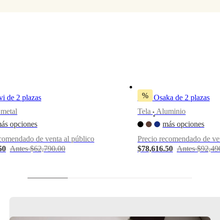
%
vi de 2 plazas
Sofá Osaka de 2 plazas
metal
Tela
Aluminio
•
ás opciones
más opciones
comendado de venta al público
Precio recomendado de ven
50
Antes $62,790.00
$78,616.50
Antes $92,49