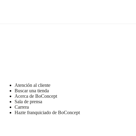
sentarse
Instrucciones
de
montaje
Fácil
de
montar
Instrucciones
de montaje
Atención al cliente
Descargas
Buscar una tienda
Acerca de BoConcept
Hoja de
Sala de prensa
producto
Carrera
Hazte franquiciado de BoConcept
Materiales