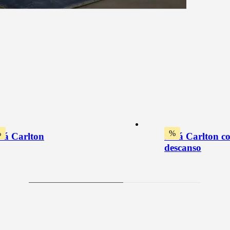
%
%
fá Carlton
Sofá Carlton c
descanso