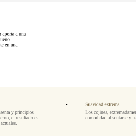
n aporta a una
equeño
nte en una
Suavidad extrema
esenta y principios
Los cojines, extremadame
rno, el resultado es
comodidad al sentarse y h
actuales.