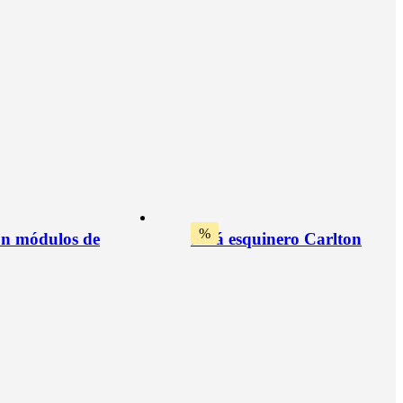
%
on módulos de
Sofá esquinero Carlton