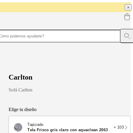
C
a
r
l
t
o
n
Sofá Carlton
Elige tu diseño
Tapizado
+ 103
tela Frisco gris claro con aquaclean 2063