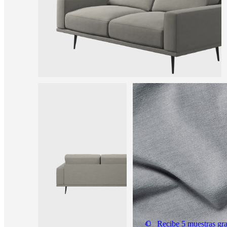
una
tienda
Acerca
de
BoConcept
Valores
Responsabilidad
social
corporativa
La
historia
Sala
de
prensa
Artesanía
y
calidad
Conoce
a
nuestros
diseñadores
Personalización
Carrera
Standards
and
certifications
Declaración
de
accesibilidad
Hazte
franquiciado
Professionals
Trade
Program
Projects
Articles
and
news
Recibe 5 muestras gra