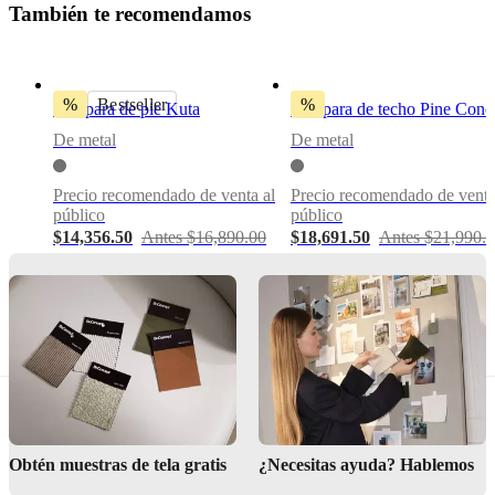
T
a
m
b
i
é
n
t
e
r
e
c
o
m
e
n
d
a
m
o
s
metal
latón
antiguo
mate
%
Bestseller
%
Lámpara de pie Kuta
Lámpara de techo Pine Cone
bulbIncluded
De metal
De metal
No
Precio recomendado de venta al
Precio recomendado de venta
colourCord
público
público
Tela,
$14,356.50
Antes $16,890.00
$18,691.50
Antes $21,990.
negro
Diseñada
por
Benny
Frandsen
lightSource
E14
max
Obtén muestras de tela gratis
¿Necesitas ayuda? Hablemos
25W