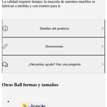
La calidad requiere tiempo: la mayoría de nuestros muebles se
fabrican a medida y con esmero para ti.
Detalles del producto
Dimensiones
¿Necesitas ayuda? Haz una pregunta
O
t
r
a
s
B
a
l
l
f
o
r
m
a
s
y
t
a
m
a
ñ
o
s
%
Bestseller