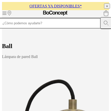
OFERTAS YA DISPONIBLES*
Skip to main content
Muebles
Sofás
Sillas
Mesas
Almacenamiento
Camas
Exteriores
Lámparas
de
sofás
Colecciones
de
B
a
l
l
mesas
Colecciones
de
Lámpara de pared Ball
sillas
Butacas
Colecciones
Beds
collections
Colecciones
de
almacenamiento
Colecciones
de
accesorios
Colección
de
tejidos
y
pieles
Outlet
de
muebles
Espacios
Salas
Comedores
Dormitorios
Espacios