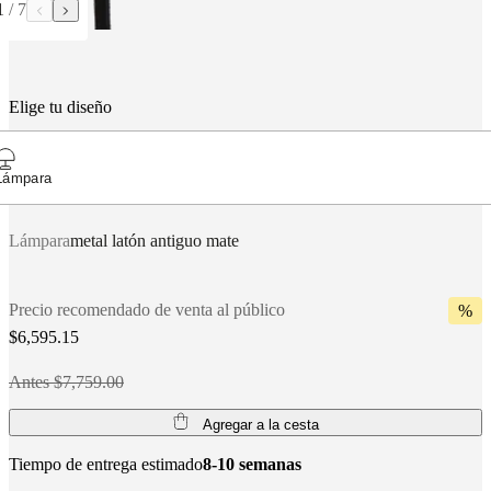
1
/
7
BoConcept
Valores
Responsabilidad
social
corporativa
La
historia
Sala
de
Elige tu diseño
prensa
Artesanía
y
calidad
Conoce
a
Lámpara
nuestros
diseñadores
Personalización
Carrera
Standards
and
Lámpara
metal latón antiguo mate
certifications
Declaración
de
accesibilidad
Hazte
Precio recomendado de venta al público
%
franquiciado
Professionals
Trade
Program
Projects
Articles
$6,595.15
and
news
Antes $7,759.00
Agregar a la cesta
Tiempo de entrega estimado
8-10 semanas