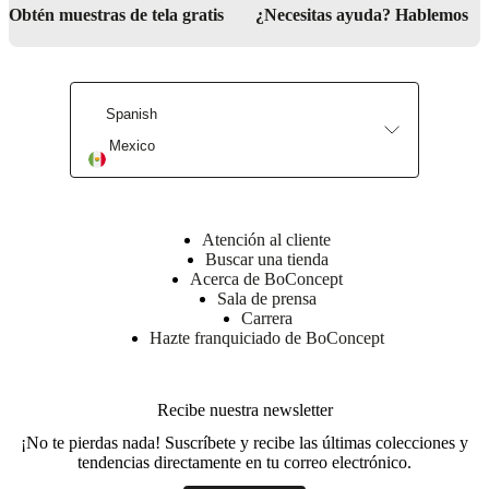
social
Obtén muestras de tela gratis
¿Necesitas ayuda? Hablemos
corporativa
La
historia
Sala
de
prensa
Artesanía
y
Spanish
calidad
Conoce
a
Mexico
nuestros
diseñadores
Personalización
Carrera
Standards
and
certifications
Declaración
de
Atención al cliente
accesibilidad
Hazte
Buscar una tienda
franquiciado
Professionals
Trade
Acerca de BoConcept
Program
Projects
Articles
Sala de prensa
and
Carrera
news
Hazte franquiciado de BoConcept
Recibe nuestra newsletter
¡No te pierdas nada! Suscríbete y recibe las últimas colecciones y
tendencias directamente en tu correo electrónico.