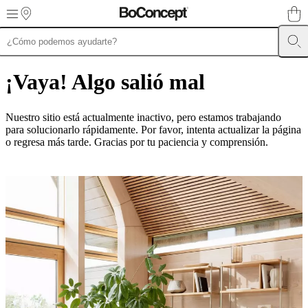
Skip to main content
Muebles
Sofás
Sillas
Mesas
Almacenamiento
Camas
Exteriores
Lámparas
de
¡Vaya! Algo salió mal
sofás
Colecciones
de
mesas
Colecciones
Nuestro sitio está actualmente inactivo, pero estamos trabajando
de
para solucionarlo rápidamente. Por favor, intenta actualizar la página
sillas
Butacas
o regresa más tarde. Gracias por tu paciencia y comprensión.
Colecciones
Beds
collections
Colecciones
de
almacenamiento
Colecciones
de
accesorios
Colección
de
tejidos
y
pieles
Outlet
de
muebles
Espacios
Salas
Comedores
Dormitorios
Espacios
al