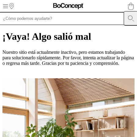
Skip to main content
Muebles
Sofás
Sillas
Mesas
Almacenamiento
Camas
Exteriores
Lámparas
de
¡Vaya! Algo salió mal
sofás
Colecciones
de
mesas
Colecciones
Nuestro sitio está actualmente inactivo, pero estamos trabajando
de
para solucionarlo rápidamente. Por favor, intenta actualizar la página
sillas
Butacas
o regresa más tarde. Gracias por tu paciencia y comprensión.
Colecciones
Beds
collections
Colecciones
de
almacenamiento
Colecciones
de
accesorios
Colección
de
tejidos
y
pieles
Outlet
de
muebles
Espacios
Salas
Comedores
Dormitorios
Espacios
al