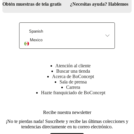
social
Obtén muestras de tela gratis
¿Necesitas ayuda? Hablemos
corporativa
La
historia
Sala
de
prensa
Artesanía
y
Spanish
calidad
Conoce
a
Mexico
nuestros
diseñadores
Personalización
Carrera
Standards
and
certifications
Declaración
de
Atención al cliente
accesibilidad
Hazte
Buscar una tienda
franquiciado
Professionals
Trade
Acerca de BoConcept
Program
Projects
Articles
Sala de prensa
and
Carrera
news
Hazte franquiciado de BoConcept
Recibe nuestra newsletter
¡No te pierdas nada! Suscríbete y recibe las últimas colecciones y
tendencias directamente en tu correo electrónico.