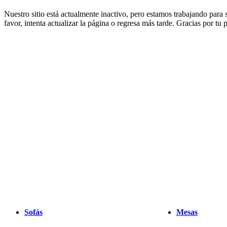
muebles
Espacios
Salas
Comedores
Dormitorios
Espacios
Nuestro sitio está actualmente inactivo, pero estamos trabajando para
al
favor, intenta actualizar la página o regresa más tarde. Gracias por tu
aire
libre
Espacios
pequeños
Oficinas
en
casa
BoConcept
+
Helena
Christensen
Inspiración
Atención
al
cliente
Contacto
Entrega
Cuidado
del
producto
Instrucciones
de
montaje
Garantía
Legal
Servicio
de
decoración
de
interiores
gratis
Solicita
muestras
gratis
Buscar
Sofás
Mesas
una
tienda
Acerca