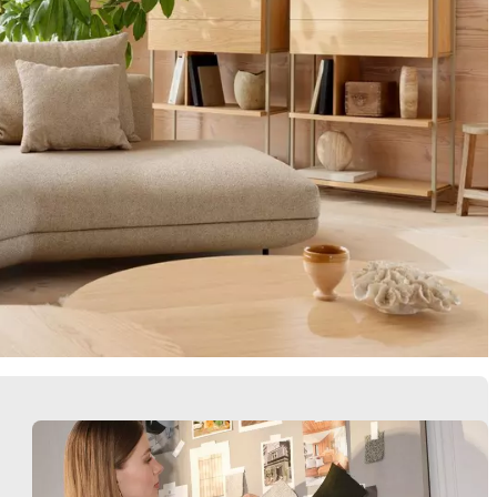
Butacas
Almacenamie