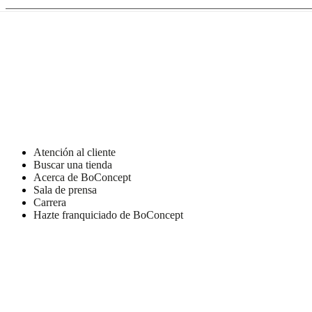
de
BoConcept
Valores
Responsabilidad
social
corporativa
La
historia
Sala
de
prensa
Artesanía
y
calidad
Conoce
a
nuestros
diseñadores
Personalización
Carrera
Standards
Atención al cliente
and
Buscar una tienda
certifications
Declaración
Acerca de BoConcept
de
Sala de prensa
accesibilidad
Hazte
Carrera
franquiciado
Professionals
Trade
Hazte franquiciado de BoConcept
Program
Projects
Articles
and
news