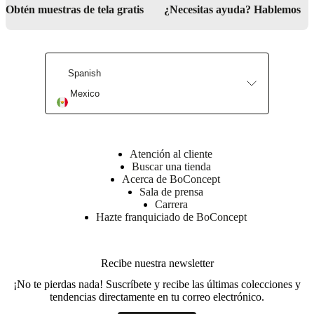
social
Obtén muestras de tela gratis
¿Necesitas ayuda? Hablemos
corporativa
La
historia
Sala
de
prensa
Artesanía
y
Spanish
calidad
Conoce
a
Mexico
nuestros
diseñadores
Personalización
Carrera
Standards
and
certifications
Declaración
de
Atención al cliente
accesibilidad
Hazte
Buscar una tienda
franquiciado
Professionals
Trade
Acerca de BoConcept
Program
Projects
Articles
Sala de prensa
and
Carrera
news
Hazte franquiciado de BoConcept
Recibe nuestra newsletter
¡No te pierdas nada! Suscríbete y recibe las últimas colecciones y
tendencias directamente en tu correo electrónico.