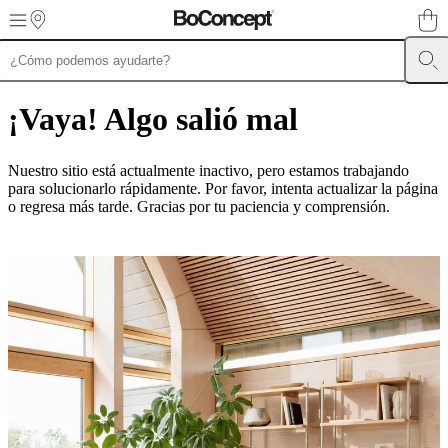
Skip to main content
Muebles
Sofás
Sillas
Mesas
Almacenamiento
Camas
Exteriores
Lámparas
de
¡Vaya! Algo salió mal
sofás
Colecciones
de
mesas
Colecciones
Nuestro sitio está actualmente inactivo, pero estamos trabajando
de
para solucionarlo rápidamente. Por favor, intenta actualizar la página
sillas
Butacas
o regresa más tarde. Gracias por tu paciencia y comprensión.
Colecciones
Beds
collections
Colecciones
de
almacenamiento
Colecciones
de
accesorios
Colección
de
tejidos
y
pieles
Outlet
de
muebles
Espacios
Salas
Comedores
Dormitorios
Espacios
al