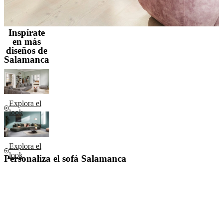
Inspírate
en más
diseños de
Salamanca
Explora el
look
Explora el
look
Personaliza el sofá Salamanca