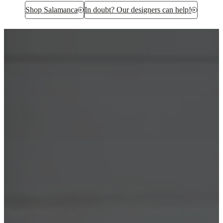
Shop Salamanca
In doubt? Our designers can help!