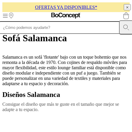
OFERTAS YA DISPONIBLES*
Skip to main content
Sofá Salamanca
Muebles
Sofás
Sillas
Mesas
Almacenamiento
Camas
Exteriores
Lámparas
de
sofás
Colecciones
de
mesas
Salamanca es un sofá 'flotante' bajo con un toque bohemio que nos
Colecciones
de
remonta a la década de 1970. Con cojines de respaldo móviles para
sillas
mayor flexibilidad, este estilo lounge familiar está disponible como
Butacas
Colecciones
diseño modular e independiente con un puf a juego. También se
Beds
collections
puede personalizar en una variedad de textiles y materiales para
Colecciones
de
adaptarse a tu espacio y decoración.
almacenamiento
Colecciones
Diseños Salamanca
de
accesorios
Colección
Consigue el diseño que más te guste en el tamaño que mejor se
de
adapte a tu espacio.
tejidos
y
pieles
Outlet
de
muebles
Espacios
Salas
Comedores
Dormitorios
Espacios