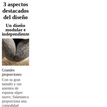
3 aspectos
al
aire
destacados
libre
Espacios
del diseño
pequeños
Oficinas
en
Un diseño
casa
BoConcept
modular e
+
independiente
Helena
Christensen
Inspiración
Atención
al
cliente
Contacto
Entrega
Cuidado
del
producto
Instrucciones
de
montaje
Garantía
Legal
Servicio
de
Grandes
decoración
proporciones
de
Con su gran
interiores
tamaño y sus
gratis
Solicita
asientos de
muestras
espuma súper
gratis
Buscar
suave, Salamanca
una
proporciona una
tienda
Acerca
comodidad
de