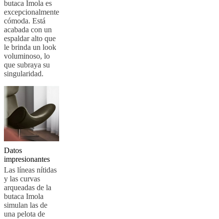
butaca Imola es
BoConcept
Valores
Responsabilidad
excepcionalmente
social
cómoda. Está
corporativa
La
acabada con un
historia
Sala
espaldar alto que
de
le brinda un look
prensa
Artesanía
voluminoso, lo
y
que subraya su
calidad
Conoce
singularidad.
a
nuestros
diseñadores
Personalización
Carrera
Standards
and
certifications
Declaración
de
accesibilidad
Hazte
franquiciado
Professionals
Trade
Program
Projects
Articles
Datos
and
impresionantes
news
Las líneas nítidas
y las curvas
arqueadas de la
butaca Imola
simulan las de
una pelota de