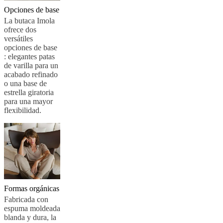
al
Opciones de base
aire
La butaca Imola
libre
Espacios
ofrece dos
pequeños
Oficinas
versátiles
en
opciones de base
casa
BoConcept
: elegantes patas
+
de varilla para un
Helena
acabado refinado
Christensen
Inspiración
Atención
o una base de
al
estrella giratoria
cliente
Contacto
Entrega
Cuidado
para una mayor
del
flexibilidad.
producto
Instrucciones
de
montaje
Garantía
Legal
Servicio
de
decoración
de
interiores
gratis
Solicita
muestras
Formas orgánicas
gratis
Buscar
Fabricada con
una
espuma moldeada
tienda
Acerca
blanda y dura, la
de