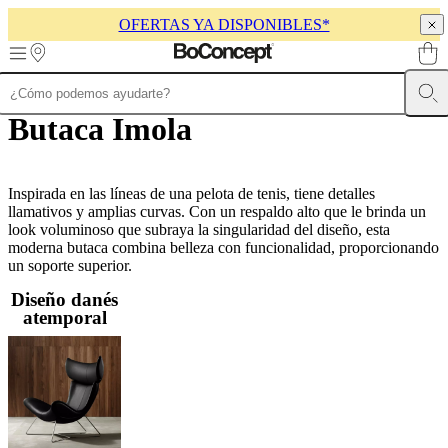
OFERTAS YA DISPONIBLES*
Skip to main content
Butaca Imola
Muebles
Sofás
Sillas
Mesas
Almacenamiento
Camas
Exteriores
Lámparas
de
sofás
Colecciones
de
mesas
Inspirada en las líneas de una pelota de tenis, tiene detalles
Colecciones
de
llamativos y amplias curvas. Con un respaldo alto que le brinda un
sillas
look voluminoso que subraya la singularidad del diseño, esta
Butacas
Colecciones
moderna butaca combina belleza con funcionalidad, proporcionando
Beds
collections
un soporte superior.
Colecciones
de
Diseño danés
almacenamiento
Colecciones
atemporal
de
accesorios
Colección
de
tejidos
y
pieles
Outlet
de
muebles
Espacios
Salas
Comedores
Dormitorios
Espacios