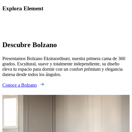
aire
libre
Espacios
Explora Element
pequeños
Oficinas
en
casa
BoConcept
+
Helena
Christensen
Inspiración
Atención
al
Descubre Bolzano
cliente
Contacto
Entrega
Cuidado
del
producto
Instrucciones
Presentamos Bolzano Ekstraordinær, nuestra primera cama de 360
de
grados. Escultural, suave y totalmente independiente, su diseño
montaje
Garantía
Legal
Servicio
eleva tu espacio para dormir con un confort prémium y elegancia
de
danesa desde todos los ángulos.
decoración
de
Conoce a Bolzano
interiores
gratis
Solicita
muestras
gratis
Buscar
una
tienda
Acerca
de
BoConcept
Valores
Responsabilidad