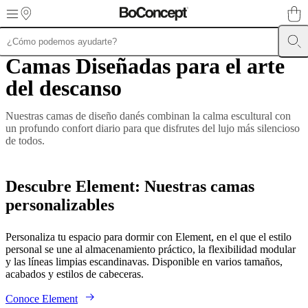
Skip to main content
Camas Diseñadas para el arte
Muebles
Sofás
Sillas
Mesas
Almacenamiento
Camas
Exteriores
Lámparas
de
del descanso
sofás
Colecciones
de
mesas
Colecciones
Nuestras camas de diseño danés combinan la calma escultural con
de
un profundo confort diario para que disfrutes del lujo más silencioso
sillas
Butacas
de todos.
Colecciones
Beds
collections
Colecciones
de
Descubre Element: Nuestras camas
almacenamiento
Colecciones
de
personalizables
accesorios
Colección
de
tejidos
Personaliza tu espacio para dormir con Element, en el que el estilo
y
personal se une al almacenamiento práctico, la flexibilidad modular
pieles
Outlet
y las líneas limpias escandinavas. Disponible en varios tamaños,
de
acabados y estilos de cabeceras.
muebles
Espacios
Salas
Comedores
Dormitorios
Espacios
al
Conoce Element