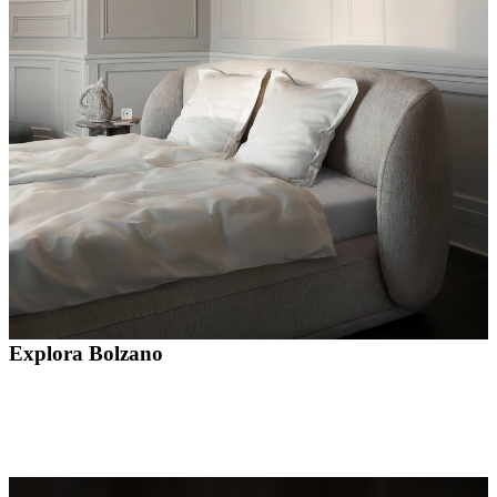
social
corporativa
La
historia
Sala
de
prensa
Artesanía
y
calidad
Conoce
a
nuestros
diseñadores
Personalización
Carrera
Standards
and
certifications
Declaración
de
accesibilidad
Hazte
franquiciado
Professionals
Trade
Program
Projects
Articles
and
news
Explora Bolzano