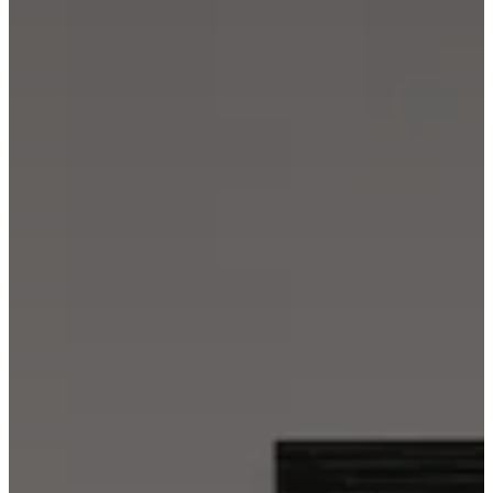
social
corporativa
La
historia
Sala
de
prensa
Artesanía
y
calidad
Conoce
a
nuestros
diseñadores
Personalización
Carrera
Standards
and
certifications
Declaración
de
accesibilidad
Hazte
franquiciado
Professionals
Trade
Program
Projects
Articles
and
news