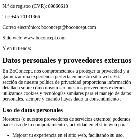
aire
libre
Espacios
N.º de registro (CVR): 89866618
pequeños
Oficinas
Tel: +45 70131366
en
casa
BoConcept
Correo electrónico: boconcept@boconcept.com
+
Helena
Sitio web: www.boconcept.com
Christensen
Inspiración
Atención
al
Y en tu tienda:
cliente
Contacto
Entrega
Cuidado
del
Datos personales y proveedores externos
producto
Instrucciones
de
En BoConcept, nos comprometemos a proteger tu privacidad y a
montaje
Garantía
Legal
Servicio
garantizar una experiencia perfecta en nuestro sitio web. Esta
de
sección de nuestra política de privacidad proporciona información
decoración
detallada sobre cómo nosotros o nuestros proveedores externos
de
utilizamos cookies y tecnologías similares para el manejo de datos
interiores
personales, siempre y cuando hayas dado tu consentimiento .
gratis
Solicita
muestras
Uso de datos personales
gratis
Buscar
una
Nosotros (o nuestros proveedores de servicios externos) podemos
tienda
Acerca
hacer uso de tu comportamiento y actividad en el sitio web para:
de
BoConcept
Valores
Responsabilidad
Mejorar tu experiencia en el sitio web, facilitando su uso.