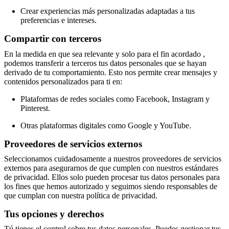
social
corporativa
La
Crear experiencias más personalizadas adaptadas a tus
historia
Sala
preferencias e intereses.
de
Compartir con terceros
prensa
Artesanía
y
En la medida en que sea relevante y solo para el fin acordado ,
calidad
Conoce
podemos transferir a terceros tus datos personales que se hayan
a
derivado de tu comportamiento. Esto nos permite crear mensajes y
nuestros
contenidos personalizados para ti en:
diseñadores
Personalización
Carrera
Standards
and
Plataformas de redes sociales como Facebook, Instagram y
certifications
Declaración
Pinterest.
de
accesibilidad
Hazte
Otras plataformas digitales como Google y YouTube.
franquiciado
Professionals
Trade
Program
Projects
Articles
Proveedores de servicios externos
and
news
Seleccionamos cuidadosamente a nuestros proveedores de servicios
externos para asegurarnos de que cumplen con nuestros estándares
de privacidad. Ellos solo pueden procesar tus datos personales para
los fines que hemos autorizado y seguimos siendo responsables de
que cumplan con nuestra política de privacidad.
Tus opciones y derechos
Tú tienes el control sobre tus datos personales. Puedes gestionar tus