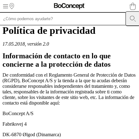
Skip to main content
Muebles
Política de privacidad
Sofás
Sillas
Mesas
Almacenamiento
Camas
Exteriores
Lámparas
de
sofás
Colecciones
17.05.2018, versión 2.0
de
mesas
Colecciones
Información de contacto en lo que
de
sillas
Butacas
concierne a la protección de datos
Colecciones
Beds
collections
Colecciones
De conformidad con el Reglamento General de Protección de Datos
de
(RGPD), BoConcept A/S y la tienda a la que tu acudas deberán
almacenamiento
Colecciones
considerarse responsables independientes del tratamiento y, como
de
tales, responsables de la información registrada sobre ti como
accesorios
Colección
cliente, sobre los visitantes de este sitio web, etc. La información de
de
contacto está disponible aquí:
tejidos
y
BoConcept A/S
pieles
Outlet
de
Fabriksvej 4
muebles
Espacios
Salas
Comedores
Dormitorios
Espacios
al
DK-6870 Ølgod (Dinamarca)