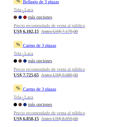
%
Sofá Bellagio de 3 plazas
Tela
Laca
•
más opciones
Precio recomendado de venta al público
US$ 6.102,15
Antes US$ 7.179,00
%
Sofá Carmo de 3 plazas
Tela
Laca
•
más opciones
Precio recomendado de venta al público
US$ 7.725,65
Antes US$ 9.089,00
%
Sofá Carmo de 3 plazas
Tela
Laca
•
más opciones
Precio recomendado de venta al público
US$ 6.850,15
Antes US$ 8.059,00