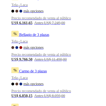
Tela
Laca
•
más opciones
Precio recomendado de venta al público
US$ 6.161,65
Antes US$ 7.249,00
%
Sofá Bellagio de 3 plazas
Tela
Laca
•
más opciones
Precio recomendado de venta al público
US$ 9.766,50
Antes US$ 11.490,00
%
Sofá Carmo de 3 plazas
Tela
Laca
•
más opciones
Precio recomendado de venta al público
US$ 6.850,15
Antes US$ 8.059,00