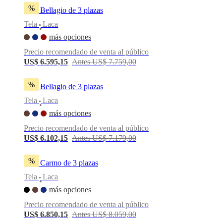
%
Sofá Bellagio de 3 plazas
Tela
Laca
•
más opciones
Precio recomendado de venta al público
US$ 6.595,15
Antes US$ 7.759,00
%
Sofá Bellagio de 3 plazas
Tela
Laca
•
más opciones
Precio recomendado de venta al público
US$ 6.102,15
Antes US$ 7.179,00
%
Sofá Carmo de 3 plazas
Tela
Laca
•
más opciones
Precio recomendado de venta al público
US$ 6.850,15
Antes US$ 8.059,00