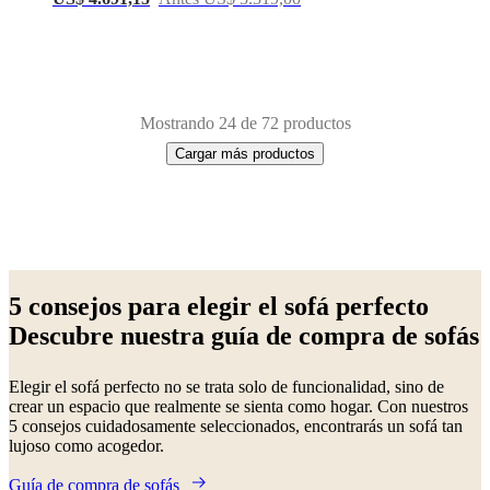
Mostrando 24 de 72 productos
Cargar más productos
Next
Verde
Blanco
Gris
Amarillo
Beige
Azul
Marrón
Rojo
Negro
Tela
De
page
metal
Aluminio
Roble
Acero
Laca
De
5 consejos para elegir el sofá perfecto
madera
Descubre nuestra guía de compra de sofás
Elegir el sofá perfecto no se trata solo de funcionalidad, sino de
crear un espacio que realmente se sienta como hogar. Con nuestros
5 consejos cuidadosamente seleccionados, encontrarás un sofá tan
lujoso como acogedor.
Guía de compra de sofás