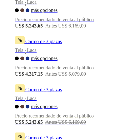
Tela
Laca
•
más opciones
Precio recomendado de venta al público
US$ 5.243,65
Antes US$ 6.169,00
%
Sofá Carmo de 3 plazas
Tela
Laca
•
más opciones
Precio recomendado de venta al público
US$ 4.317,15
Antes US$ 5.079,00
%
Sofá Carmo de 3 plazas
Tela
Laca
•
más opciones
Precio recomendado de venta al público
US$ 5.243,65
Antes US$ 6.169,00
%
Sofá Carmo de 3 plazas