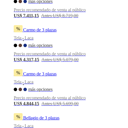
más opciones
BoConcept
Valores
Responsabilidad
Precio recomendado de venta al público
social
corporativa
La
US$ 7.411,15
Antes US$ 8.719,00
historia
Sala
de
%
Sofá Carmo de 3 plazas
prensa
Artesanía
y
Tela
Laca
•
calidad
Conoce
más opciones
a
nuestros
Precio recomendado de venta al público
diseñadores
Personalización
Carrera
Standards
US$ 4.317,15
Antes US$ 5.079,00
and
certifications
Declaración
de
%
Sofá Carmo de 3 plazas
accesibilidad
Hazte
Tela
Laca
franquiciado
Professionals
Trade
•
Program
Projects
Articles
más opciones
and
news
Precio recomendado de venta al público
US$ 4.844,15
Antes US$ 5.699,00
%
Sofá Bellagio de 3 plazas
Tela
Laca