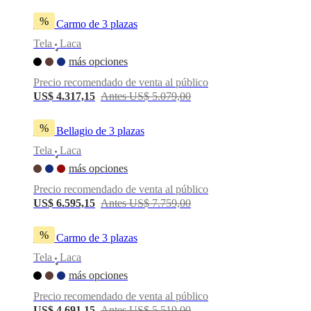
%
Sofá Carmo de 3 plazas
Tela
Laca
•
más opciones
Precio recomendado de venta al público
US$ 4.317,15
Antes US$ 5.079,00
%
Sofá Bellagio de 3 plazas
Tela
Laca
•
más opciones
Precio recomendado de venta al público
US$ 6.595,15
Antes US$ 7.759,00
%
Sofá Carmo de 3 plazas
Tela
Laca
•
más opciones
Precio recomendado de venta al público
US$ 4.691,15
Antes US$ 5.519,00