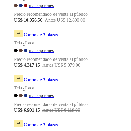
•
más opciones
Precio recomendado de venta al público
US$ 10.956,50
Antes US$ 12.890,00
%
Sofá Carmo de 3 plazas
Tela
Laca
•
más opciones
Precio recomendado de venta al público
US$ 4.317,15
Antes US$ 5.079,00
%
Sofá Carmo de 3 plazas
Tela
Laca
•
más opciones
Precio recomendado de venta al público
US$ 6.901,15
Antes US$ 8.119,00
%
Sofá Carmo de 3 plazas