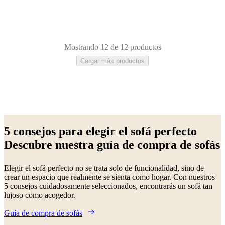
Mostrando 12 de 12 productos
Cargar más productos
Beige
Blanco
Gris
Verde
Azul
Marrón
Amarillo
Negro
Rojo
Tela
De
metal
De
5 consejos para elegir el sofá perfecto
madera
Laca
Aluminio
Piel
Roble
Descubre nuestra guía de compra de sofás
Elegir el sofá perfecto no se trata solo de funcionalidad, sino de
crear un espacio que realmente se sienta como hogar. Con nuestros
5 consejos cuidadosamente seleccionados, encontrarás un sofá tan
lujoso como acogedor.
Guía de compra de sofás