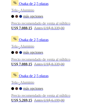
%
Sofá Osaka de 2,5 plazas
Tela
Aluminio
•
más opciones
Precio recomendado de venta al público
US$ 7.088,15
Antes US$ 8.339,00
%
Sofá Osaka de 2,5 plazas
Tela
Aluminio
•
más opciones
Precio recomendado de venta al público
US$ 7.088,15
Antes US$ 8.339,00
%
Sofá Osaka de 2,5 plazas
Tela
Aluminio
•
más opciones
Precio recomendado de venta al público
US$ 5.269,15
Antes US$ 6.199,00