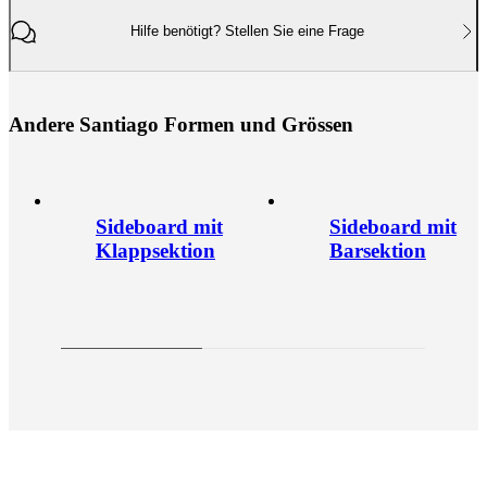
Hilfe benötigt? Stellen Sie eine Frage
A
n
d
e
r
e
S
a
n
t
i
a
g
o
F
o
r
m
e
n
u
n
d
G
r
ö
s
s
e
n
Sideboard mit
Sideboard mit
Klappsektion
Barsektion