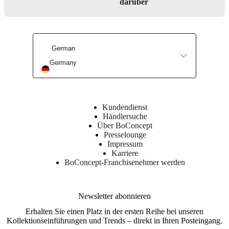
darüber
Oberflächen-
Finish
Unterschrank
German
lackiert/lackiert
Germany
Front
lackiert
Bein/sockel
lackiert
Kundendienst
Händlersuche
BoConcept
Über BoConcept
A/S
Presselounge
Impressum
Fabriksvej
Karriere
4
BoConcept-Franchisenehmer werden
DK-
6870
Ølgod
Newsletter abonnieren
Mehr
erfahren
Erhalten Sie einen Platz in der ersten Reihe bei unseren
Kollektionseinführungen und Trends – direkt in Ihren Posteingang.