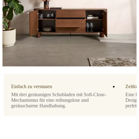
Design
von
Morten
Georgsen
Wichtige
Funktionen
Elegantes
dänisches
Design
von
Morten
Georgsen
Einfach zu verstauen
Zeitlo
Drei
geräumige
Mit drei geräumigen Schubladen mit Soft-Close-
Eine h
Schubladen
Mechanismus für eine reibungslose und
Design
für
geräuscharme Handhabung.
perfekt
optimalen
Stauraum
Wahl
zwischen
Holz-