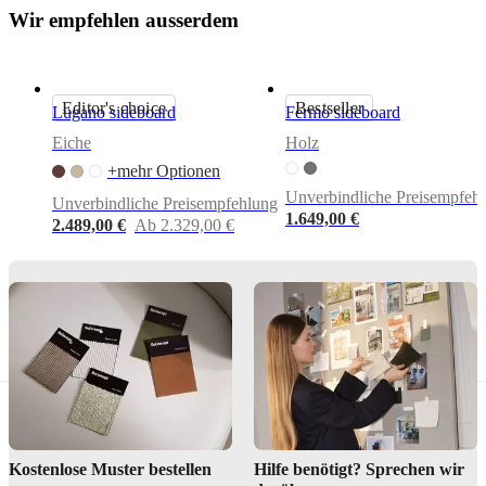
oder
W
i
r
e
m
p
f
e
h
l
e
n
a
u
s
s
e
r
d
e
m
mattschwarzen
Metallbeinen
Editor's choice
Bestseller
Lugano sideboard
Fermo sideboard
Montageanleitungen
Eiche
Holz
Höherer
Montageaufwand
+mehr Optionen
Unverbindliche Preisempfeh
Unverbindliche Preisempfehlung
ntageanleitungen
1.649,00 €
2.489,00 €
Ab 2.329,00 €
ntageanleitungen
ntageanleitungen
Downloads
Produktblatt
Kostenlose Muster bestellen
Hilfe benötigt? Sprechen wir