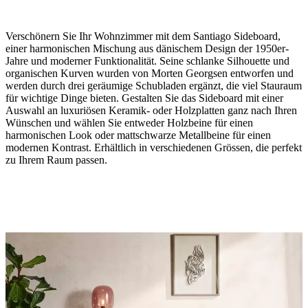
Verschönern Sie Ihr Wohnzimmer mit dem Santiago Sideboard,
einer harmonischen Mischung aus dänischem Design der 1950er-
Jahre und moderner Funktionalität. Seine schlanke Silhouette und
organischen Kurven wurden von Morten Georgsen entworfen und
werden durch drei geräumige Schubladen ergänzt, die viel Stauraum
für wichtige Dinge bieten. Gestalten Sie das Sideboard mit einer
Größe
Auswahl an luxuriösen Keramik- oder Holzplatten ganz nach Ihren
Wünschen und wählen Sie entweder Holzbeine für einen
H75xT40xL200cm
harmonischen Look oder mattschwarze Metallbeine für einen
modernen Kontrast. Erhältlich in verschiedenen Grössen, die perfekt
Material
zu Ihrem Raum passen.
dunkles
Eichenfurnier
Bein
dunkles
Eichenfurnier
amountOfDrawers
3