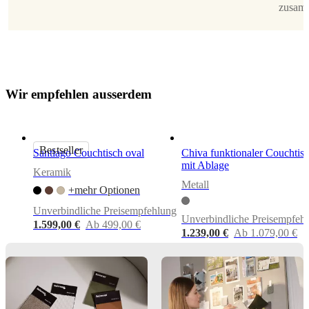
zusamm
Tischplatte
abgeschliffene
Ecken/abgeschliffene
Ecken
Bein/sockel
W
i
r
e
m
p
f
e
h
l
e
n
a
u
s
s
e
r
d
e
m
pulverbeschichtet
BoConcept
A/S
Bestseller
Santiago Couchtisch oval
Chiva funktionaler Couchtis
Fabriksvej
4
mit Ablage
Keramik
Metall
DK-
+mehr Optionen
6870
Ølgod
Unverbindliche Preisempfehlung
Unverbindliche Preisempfeh
1.599,00 €
Ab 499,00 €
Mehr
1.239,00 €
Ab 1.079,00 €
erfahren
3700075AM0700EK
Artikelnummer