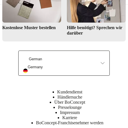
Kostenlose Muster bestellen
Hilfe benötigt? Sprechen wir
darüber
Abmessungen
und
Gewichtsangaben
German
Höhe
Germany
36
cm
Höhe bis
Tischplatte
Kundendienst
Händlersuche
34½
Über BoConcept
cm
Presselounge
Impressum
Länge
Karriere
BoConcept-Franchisenehmer werden
144