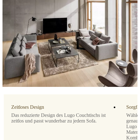
Strukturlack
Tischplatte
dunkle
Marmorkeramik
Design
von
Morten
Georgsen
Form
rechteckig
Downloads
Zeitloses Design
Sorgfä
Produktblatt
Das reduzierte Design des Lugo Couchtischs ist
Wählen
zeitlos und passt wunderbar zu jedem Sofa.
genau 
Lugo C
Materia
Oberflächen-
Kombin
Finish