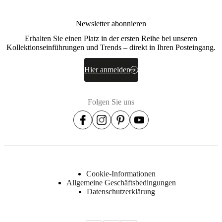
cm
Tischplatte
Newsletter abonnieren
Dicke
Erhalten Sie einen Platz in der ersten Reihe bei unseren
1
Kollektionseinführungen und Trends – direkt in Ihren Posteingang.
cm
Hier anmelden
Gewicht
22
kg
Folgen Sie uns
Maximale
Gewichtsbelastung
20
kg
Breite
Cookie-Informationen
48
Allgemeine Geschäftsbedingungen
cm
Datenschutzerklärung