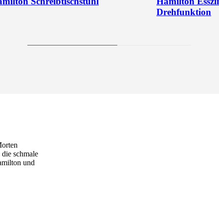
milton Schreibtischstuhl
Hamilton Esszi
Drehfunktion
Morten
 die schmale
amilton und