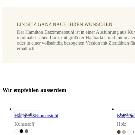
Sitzfläche
schwarz
EIN SITZ GANZ NACH IHREN WÜNSCHEN
Design
Der Hamilton Esszimmerstuhl ist in einer Ausführung aus Kuns
von
minimalistischen Look mit größerer Haltbarkeit und minimal
oder in einer vollständig bezogenen Version mit Ziernähten fü
Morten
erhältlich.
Georgsen
Montageanleitungen
Einfache
Montage
W
i
r
e
m
p
f
e
h
l
e
n
a
u
s
s
e
r
d
e
m
ntageanleitungen
Bestseller
Bestsell
Downloads
Hauge Esszimmerstuhl
Kingston
Kunststoff
Holz
Produktblatt
+