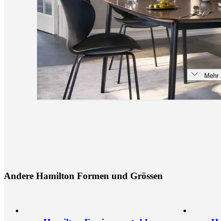
Mehr 
A
n
d
e
r
e
H
a
m
i
l
t
o
n
F
o
r
m
e
n
u
n
d
G
r
ö
s
s
e
n