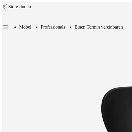
Store finden
Skip to main content
Möbel
Professionals
Einen Termin vereinbaren
Möbel
Sofas
Stühle
/
Sessel
Tische
Aufbewahrung
Betten
Outdoor-
Möbel
Lampen
Teppiche
Accessoires
Kollektionen
Sofa
Kollektionen
Tisch
Kollektionen
Stuhl
Kollektionen
Sessel
Kollektionen
Beds
collections
Aufbewahrungslösungen
Accessoires
Stoff-
und
Lederkollektion
Outlet
Räume
Wohnzimmer
Esszimmer
Schlafzimmer
Au
Räume
Home
Offices
BoConcept
+
Helena
Christensen
Inspiration
Kundenbetreuung
Kontakt
Lieferung
Produktpfl
Einrichtungsberatung
Kostenlose
Muster