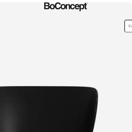
ßenbereiche
Kleine
ege
Montageanleitungen
Garantie
Rechtliches
BoConcept