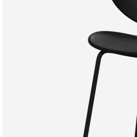
bestellen
Store
finden
Über
BoConcept
Werte
Corporate
Responsibility
Die
Geschichte
Presse
Lounge
Handwerkskunst
und
Qualität
Unsere
Designer
Individuelle
Gestaltung
Karriere
Standards
and
certifications
Barrierefreiheitserklärung
Franchise-
Partner
werden
Professionals
Trade
Programm
Projects
Articles
and
news