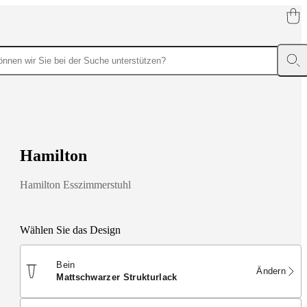
H
a
m
i
l
t
o
n
Hamilton Esszimmerstuhl
Wählen Sie das Design
Bein
Ändern
mattschwarzer Strukturlack