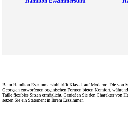
Hamilton Esszimmerstuhl
Ha
Beim Hamilton Esszimmerstuhl trifft Klassik auf Moderne. Die von 
Georgsen entworfenen organischen Formen bieten Komfort, während
Taille flexibles Sitzen ermöglicht. Genießen Sie den Charakter von H
setzen Sie ein Statement in Ihrem Esszimmer.
Bein
mattschwarzer
Strukturlack