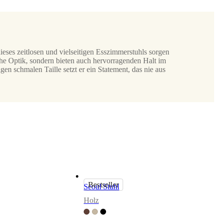
eses zeitlosen und vielseitigen Esszimmerstuhls sorgen
sche Optik, sondern bieten auch hervorragenden Halt im
gen schmalen Taille setzt er ein Statement, das nie aus
Bestseller
Seoul Stuhl
Holz