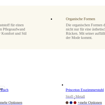
Organische Formen
tstoff für einen
Die organischen Formen di
em Pflegeaufwand
nicht nur für eine ästheti
r Komfort und Stil
Rücken. Mit seiner auffälli
der Mode kommt.
er
 Tisch
Princeton Esszimmerstuhl
Stoff
Metall
•
mehr Optionen
+mehr Optionen