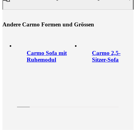
A
n
d
e
r
e
C
a
r
m
o
F
o
r
m
e
n
u
n
d
G
r
ö
s
s
e
n
Carmo Sofa mit
Carmo 2,5-
Ruhemodul
Sitzer-Sofa