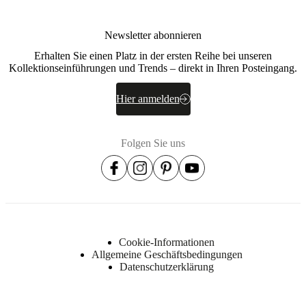
EV1830
Rahmen
Newsletter abonnieren
Massives
Kiefernholz,
Erhalten Sie einen Platz in der ersten Reihe bei unseren
Spanholz,
Kollektionseinführungen und Trends – direkt in Ihren Posteingang.
Spanplatten,
Hartfaserplatte
Hier anmelden
Sitz
Schaumstoff
R4442/Schaumstoff
Folgen Sie uns
HR3030/Einlage
200 g.
Federung
Nosag-
Federn,
Nosag-
Draht
Cookie-Informationen
Upholstery
Allgemeine Geschäftsbedingungen
composition
Datenschutzerklärung
100%
polyester