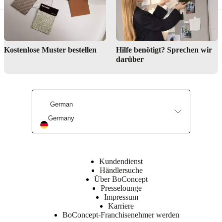
Oben
Einlage
200 g.
VB2540
Innen
Kostenlose Muster bestellen
Hilfe benötigt? Sprechen wir
EV1830
darüber
Einlage
200 g
Aussen
EV1830
Einlage
200 g
German
Germany
Rückenlehne
Oben
Einlage
200 g.
VB2540
Kundendienst
Innen
Händlersuche
Einlage
Über BoConcept
200 g.
Presselounge
EV2220
Impressum
Aussen
Karriere
Einlage
BoConcept-Franchisenehmer werden
200 g.