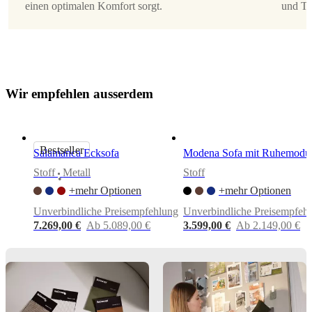
Design
einen optimalen Komfort sorgt.
und Tr
von
Anders
Nørgaard
W
i
r
e
m
p
f
e
h
l
e
n
a
u
s
s
e
r
d
e
m
Montageanleitungen
Einfache
Montage
Bestseller
Salamanca Ecksofa
Modena Sofa mit Ruhemodu
ntageanleitungen
Stoff
Metall
Stoff
•
+mehr Optionen
+mehr Optionen
Downloads
Unverbindliche Preisempfehlung
Unverbindliche Preisempfeh
7.269,00 €
Ab 5.089,00 €
3.599,00 €
Ab 2.149,00 €
Produktblatt
Materialien
Armlehne