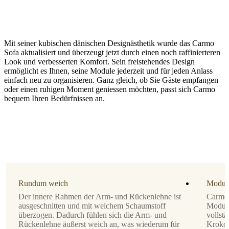
Mit seiner kubischen dänischen Designästhetik wurde das Carmo
Sofa aktualisiert und überzeugt jetzt durch einen noch raffinierteren
Look und verbesserten Komfort. Sein freistehendes Design
ermöglicht es Ihnen, seine Module jederzeit und für jeden Anlass
einfach neu zu organisieren. Ganz gleich, ob Sie Gäste empfangen
oder einen ruhigen Moment geniessen möchten, passt sich Carmo
Beinausführung
bequem Ihren Bedürfnissen an.
schwarzer
Lack
Polster
Stoff
Skagen
grün
3165
Rundum weich
Modul
Der innere Rahmen der Arm- und Rückenlehne ist
Carmo 
Sofaausrichtung
ausgeschnitten und mit weichem Schaumstoff
Module 
überzogen. Dadurch fühlen sich die Arm- und
vollst
links
Rückenlehne äußerst weich an, was wiederum für
Krokod