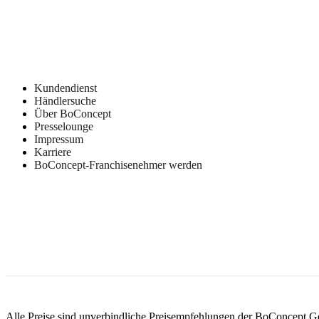
200 g
Rückenlehne
Oben
Einlage
200 g.
VB2540
Kundendienst
Innen
Händlersuche
Einlage
Über BoConcept
200 g.
Presselounge
EV2220
Impressum
Aussen
Karriere
Einlage
BoConcept-Franchisenehmer werden
200 g.
EV1830
Rahmen
Massives
Kiefernholz,
Spanholz,
Spanplatten,
Hartfaserplatte
Sitz
Schaumstoff
Alle Preise sind unverbindliche Preisempfehlungen der BoConcept 