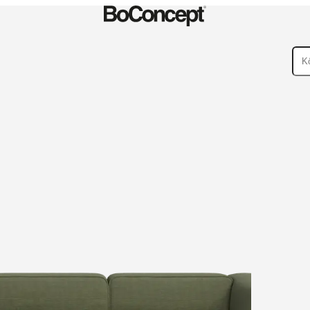
ßenbereiche
Kleine
ege
Montageanleitungen
Garantie
Rechtliches
BoConcept