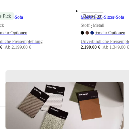
s Pick
Bestseller
3-Sitzer-Sofa
Modena 2,5-Sitzer-Sofa
ck
Stoff
Metall
•
mehr Optionen
+mehr Optionen
dliche Preisempfehlung
Unverbindliche Preisempf
 €
Ab 2.199,00 €
2.199,00 €
Ab 1.349,00 €