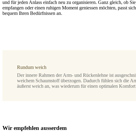
und für jeden Anlass einfach neu zu organisieren. Ganz gleich, ob Si
empfangen oder einen ruhigen Moment geniessen möchten, passt sic
bequem Ihren Bedürfnissen an.
Beinausführung
schwarzer
Lack
Polster
Stoff
Skagen
grün
Rundum weich
3165
Der innere Rahmen der Arm- und Rückenlehne ist ausgeschnit
Design
weichem Schaumstoff überzogen. Dadurch fühlen sich die A
von
äußerst weich an, was wiederum für einen optimalen Komfort 
Anders
Nørgaard
Montageanleitungen
Einfache
W
i
r
e
m
p
f
e
h
l
e
n
a
u
s
s
e
r
d
e
m
Montage