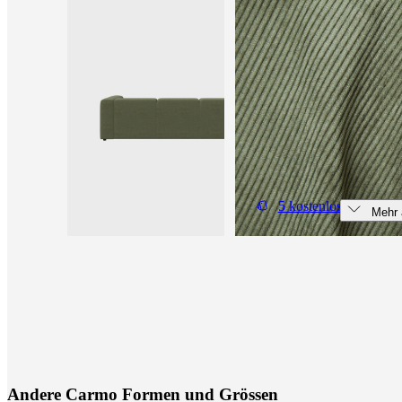
5 kostenlose Muster b
Mehr 
A
n
d
e
r
e
C
a
r
m
o
F
o
r
m
e
n
u
n
d
G
r
ö
s
s
e
n