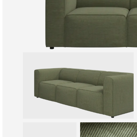
bestellen
Store
finden
Über
BoConcept
Werte
Corporate
Responsibility
Die
Geschichte
Presse
Lounge
Handwerkskunst
und
Qualität
Unsere
Designer
Individuelle
Gestaltung
Karriere
Standards
and
certifications
Barrierefreiheitserklärung
Franchise-
Partner
werden
Professionals
Trade
Programm
Projects
Articles
and
news