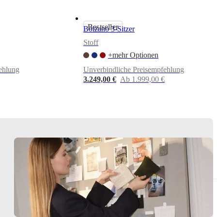
Bestseller
Bolzano 3-Sitzer
Stoff
+mehr Optionen
ehlung
Unverbindliche Preisempfehlung
3.249,00 €
Ab 1.999,00 €