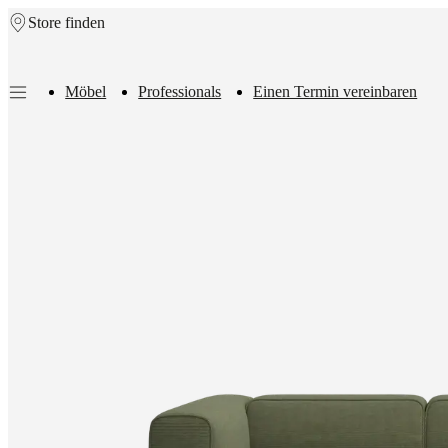
Store finden
Skip to main content
Möbel
Professionals
Einen Termin vereinbaren
Möbel
Sofas
Stühle
/
Sessel
Tische
Aufbewahrung
Betten
Outdoor-
Möbel
Lampen
Teppiche
Accessoires
Kollektionen
Sofa
Kollektionen
Tisch
Kollektionen
Stuhl
Kollektionen
Sessel
Kollektionen
Beds
collections
Aufbewahrungslösungen
Accessoires
Stoff-
und
Lederkollektion
Outlet
Räume
Wohnzimmer
Esszimmer
Schlafzimmer
Au
Räume
Home
Offices
BoConcept
+
Helena
Christensen
Inspiration
Kundenbetreuung
Kontakt
Lieferung
Produktpfl
Einrichtungsberatung
Kostenlose
Muster