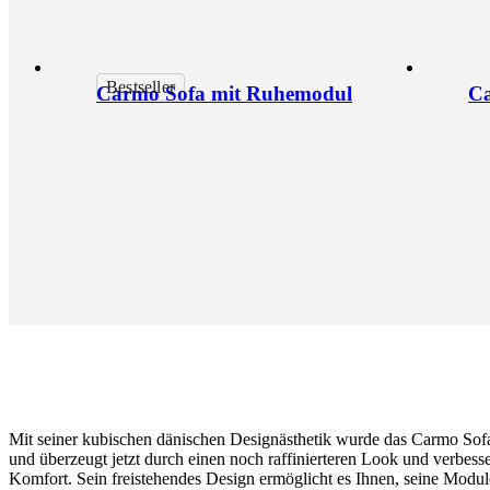
Bestseller
Carmo Sofa mit Ruhemodul
Ca
Mit seiner kubischen dänischen Designästhetik wurde das Carmo Sofa 
und überzeugt jetzt durch einen noch raffinierteren Look und verbess
Komfort. Sein freistehendes Design ermöglicht es Ihnen, seine Module