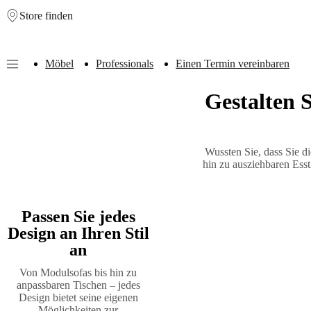
Store finden
Skip to main content
Möbel
Professionals
Einen Termin vereinbaren
Gestalten 
Möbel
Sofas
Stühle
/
Sessel
Tische
Aufbewahrung
Betten
Outdoor-
Möbel
Lampen
Teppiche
Accessoires
Kollektionen
Sofa
Kollektionen
Tisch
Wussten Sie, dass Sie d
Kollektionen
Stuhl
hin zu ausziehbaren Ess
Kollektionen
Sessel
Kollektionen
Beds
collections
Aufbewahrungslösungen
Accessoires
Stoff-
und
Passen Sie jedes
Lederkollektion
Outlet
Räume
Wohnzimmer
Esszimmer
Schlafzimmer
Au
Design an Ihren Stil
Räume
Home
Offices
BoConcept
an
+
Helena
Von Modulsofas bis hin zu
Christensen
Inspiration
Kundenbetreuung
Kontakt
Lieferung
Produktpfl
anpassbaren Tischen – jedes
Einrichtungsberatung
Kostenlose
Design bietet seine eigenen
Muster
Möglichkeiten zur