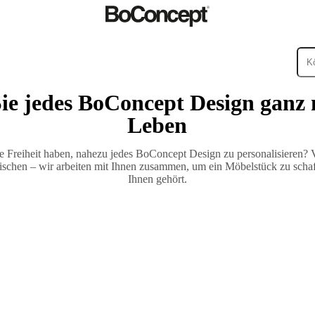
Sie jedes BoConcept Design ganz
Leben
ie Freiheit haben, nahezu jedes BoConcept Design zu personalisieren?
tischen – wir arbeiten mit Ihnen zusammen, um ein Möbelstück zu schaff
Ihnen gehört.
ßenbereiche
Kleine
ege
Montageanleitungen
Garantie
Rechtliches
BoConcept