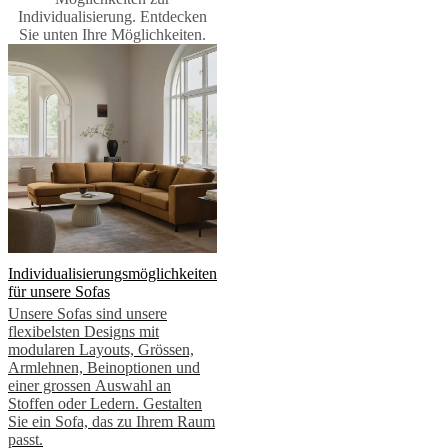
bestellen
Store
Individualisierung. Entdecken
finden
Über
Sie unten Ihre Möglichkeiten.
BoConcept
Werte
Corporate
Responsibility
Die
Geschichte
Presse
Lounge
Handwerkskunst
und
Qualität
Unsere
Designer
Individuelle
Gestaltung
Karriere
Standards
and
certifications
Barrierefreiheitserklärung
Franchise-
Partner
werden
Professionals
Trade
Programm
Projects
Articles
Individualisierungsmöglichkeiten
and
für unsere Sofas
news
Unsere Sofas sind unsere
flexibelsten Designs mit
modularen Layouts, Grössen,
Armlehnen, Beinoptionen und
einer grossen Auswahl an
Stoffen oder Ledern. Gestalten
Sie ein Sofa, das zu Ihrem Raum
passt.