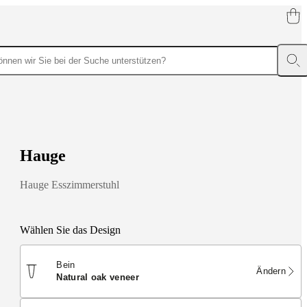
H
a
u
g
e
Hauge Esszimmerstuhl
Wählen Sie das Design
Bein
Ändern
natural oak veneer