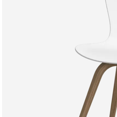
bestellen
Store
finden
Über
BoConcept
Werte
Corporate
Responsibility
Die
Geschichte
Presse
Lounge
Handwerkskunst
und
Qualität
Unsere
Designer
Individuelle
Gestaltung
Karriere
Standards
and
certifications
Barrierefreiheitserklärung
Franchise-
Partner
werden
Professionals
Trade
Programm
Projects
Articles
and
news