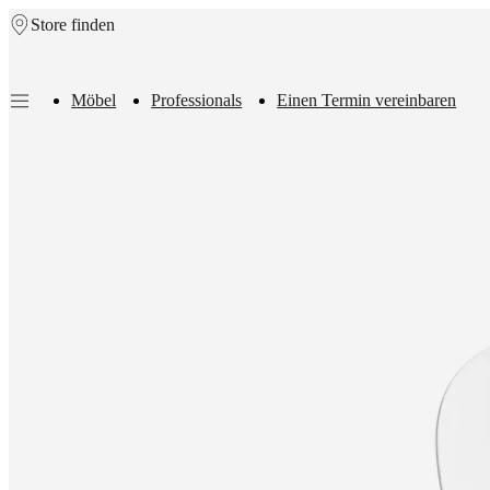
Store finden
Skip to main content
Möbel
Professionals
Einen Termin vereinbaren
Möbel
Sofas
Stühle
/
Sessel
Tische
Aufbewahrung
Betten
Outdoor-
Möbel
Lampen
Teppiche
Accessoires
Kollektionen
Sofa
Kollektionen
Tisch
Kollektionen
Stuhl
Kollektionen
Sessel
Kollektionen
Beds
collections
Aufbewahrungslösungen
Accessoires
Stoff-
und
Lederkollektion
Outlet
Räume
Wohnzimmer
Esszimmer
Schlafzimmer
Au
Räume
Home
Offices
BoConcept
+
Helena
Christensen
Inspiration
Kundenbetreuung
Kontakt
Lieferung
Produktpfl
Einrichtungsberatung
Kostenlose
Muster