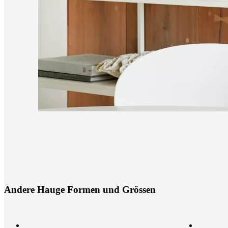
A
n
d
e
r
e
H
a
u
g
e
F
o
r
m
e
n
u
n
d
G
r
ö
s
s
e
n