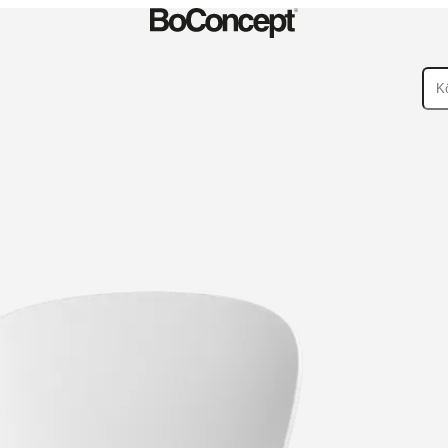
ßenbereiche
Kleine
ege
Montageanleitungen
Garantie
Rechtliches
BoConcept