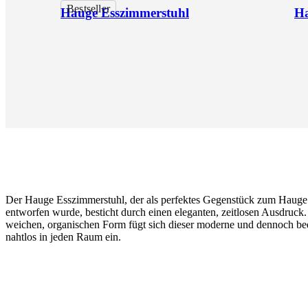
Bestseller
Hauge Esszimmerstuhl
Ha
Der Hauge Esszimmerstuhl, der als perfektes Gegenstück zum Hauge 
entworfen wurde, besticht durch einen eleganten, zeitlosen Ausdruck.
weichen, organischen Form fügt sich dieser moderne und dennoch b
nahtlos in jeden Raum ein.
Bein
natural
oak